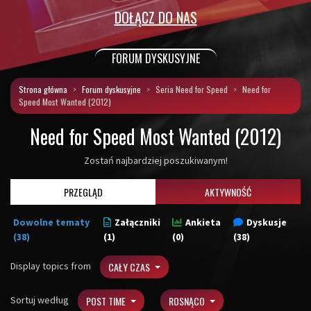
DOŁĄCZ DO NAS
FORUM DYSKUSYJNE
Strona główna
Forum dyskusyjne
Seria Need for Speed
Need for
Speed Most Wanted (2012)
Need for Speed Most Wanted (2012)
Zostań najbardziej poszukiwanym!
PRZEGLĄD
AKTYWNOŚĆ
Dowolne tematy
Załączniki
Ankieta
Dyskusje
(38)
(1)
(0)
(38)
Display topics from
CAŁY CZAS
Sortuj według
POST TIME
ROSNĄCO