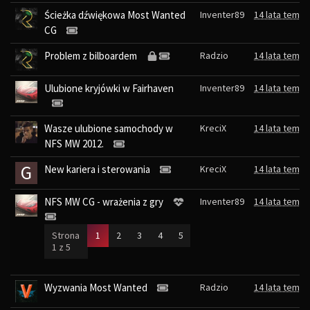
Ścieżka dźwiękowa Most Wanted
Inventer89
14 lata temu
CG
Problem z bilboardem
Radzio
14 lata temu
Ulubione kryjówki w Fairhaven
Inventer89
14 lata temu
Wasze ulubione samochody w
KreciX
14 lata temu
NFS MW 2012.
G
New kariera i sterowania
KreciX
14 lata temu
NFS MW CG - wrażenia z gry
Inventer89
14 lata temu
(current)
Strona
1
2
3
4
5
1 z 5
Wyzwania Most Wanted
Radzio
14 lata temu