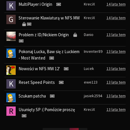
K
MultiPlayer i Origin
KreciX
14 lata temu
G
Sterowanie Klawiaturą w NFS MW
KreciX
14 lata temu
Problem z ID/Nickiem Origin
Danio
13 lata temu
Pokonaj Lucka, Baw się z Luckiem
Inventer89
13 lata temu
- Most Wanted
Nowości w NFS MW 12'
Lucek
13 lata temu
K
Reset Speed Points
ewe123
13 lata temu
Szukam patcha
jasiek2594
13 lata temu
R
Usunięty SP :( Pomóżcie proszę
KreciX
13 lata temu