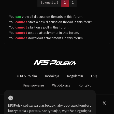
(current)
Strona 1 z 2
1
2
You
can
view all discussion threads in this forum.
You
cannot
start a new discussion thread in this forum.
You
cannot
start on a poll in this forum.
You
cannot
upload attachments in this forum.
You
cannot
download attachments in this forum.
O NAS
Największa społeczność Need for Speed w Polsce! Znajdziesz u nas rozb
O NFS Polska
Redakcja
Regulamin
FAQ
Nie czekaj dłużej - wstąp do naszej społeczności! Czekamy na ciebie!
Finansowanie
Współpraca
Kontakt
Powered by PHP-Fusion.
NFSPolska.pl używa ciasteczek, aby poprawić komfort
Copyright © 2026
PHP-
korzystania z portalu. Kontynuując, wyrażasz zgodę na
Fusion
Inc