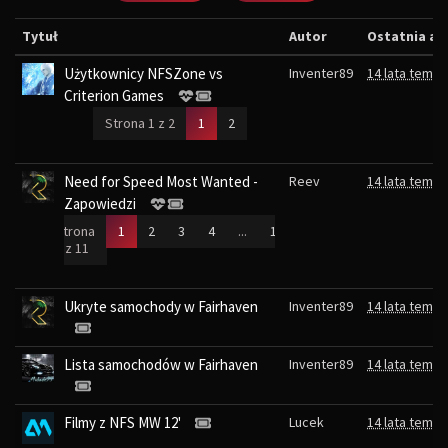
Tytuł
Autor
Ostatnia a
Użytkownicy NFSZone vs
Inventer89
14 lata temu
Criterion Games
(current)
Strona 1 z 2
1
2
Need for Speed Most Wanted -
Reev
14 lata temu
Zapowiedzi
(current)
Strona
1
2
3
4
...
11
1 z 11
Ukryte samochody w Fairhaven
Inventer89
14 lata temu
Lista samochodów w Fairhaven
Inventer89
14 lata temu
Filmy z NFS MW 12'
Lucek
14 lata temu