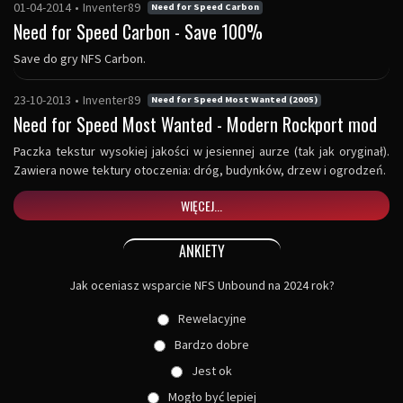
01-04-2014
•
Inventer89
Need for Speed Carbon
Need for Speed Carbon - Save 100%
Save do gry NFS Carbon.
23-10-2013
•
Inventer89
Need for Speed Most Wanted (2005)
Need for Speed Most Wanted - Modern Rockport mod
Paczka tekstur wysokiej jakości w jesiennej aurze (tak jak oryginał).
Zawiera nowe tektury otoczenia: dróg, budynków, drzew i ogrodzeń.
WIĘCEJ...
ANKIETY
Jak oceniasz wsparcie NFS Unbound na 2024 rok?
Rewelacyjne
Bardzo dobre
Jest ok
Mogło być lepiej