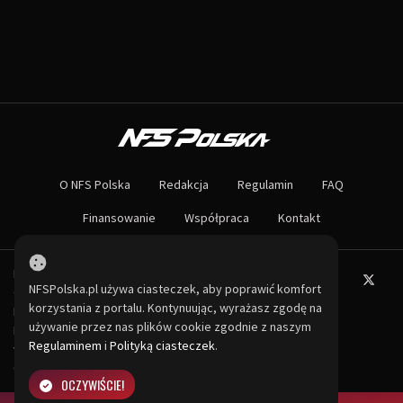
O NAS
Największa społeczność Need for Speed w Polsce! Znajdziesz u nas rozb
O NFS Polska
Redakcja
Regulamin
FAQ
Nie czekaj dłużej - wstąp do naszej społeczności! Czekamy na ciebie!
Finansowanie
Współpraca
Kontakt
Powered by PHP-Fusion.
NFSPolska.pl używa ciasteczek, aby poprawić komfort
Copyright © 2026
PHP-
korzystania z portalu. Kontynuując, wyrażasz zgodę na
Fusion
Inc
używanie przez nas plików cookie zgodnie z naszym
Released as free software
Regulaminem
i
Polityką ciasteczek
.
without warranties under
GNU Affero GPL
v3.
OCZYWIŚCIE!