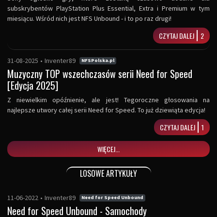
subskrybentów PlayStation Plus Essential, Extra i Premium w tym
miesiącu. Wśród nich jest NFS Unbound - i to po raz drugi!
CZYTAJ DALEJ
2
31-08-2025
•
Inventer89
NFSPolska.pl
Muzyczny TOP wszechczasów serii Need for Speed
[Edycja 2025]
Z niewielkim opóźnienie, ale jest! Tegoroczne głosowania na
najlepsze utwory całej serii Need for Speed. To już dziewiąta edycja!
CZYTAJ DALEJ
1
WIĘCEJ...
LOSOWE ARTYKUŁY
11-06-2022
•
Inventer89
Need for Speed Unbound
Need for Speed Unbound - Samochody