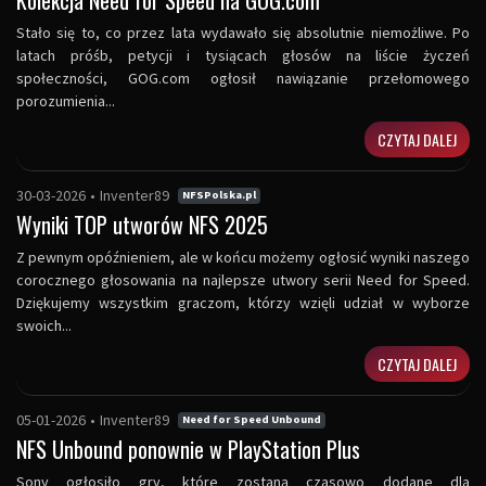
Stało się to, co przez lata wydawało się absolutnie niemożliwe. Po
latach próśb, petycji i tysiącach głosów na liście życzeń
społeczności, GOG.com ogłosił nawiązanie przełomowego
porozumienia...
CZYTAJ DALEJ
30-03-2026
•
Inventer89
NFSPolska.pl
Wyniki TOP utworów NFS 2025
Z pewnym opóźnieniem, ale w końcu możemy ogłosić wyniki naszego
corocznego głosowania na najlepsze utwory serii Need for Speed.
Dziękujemy wszystkim graczom, którzy wzięli udział w wyborze
swoich...
CZYTAJ DALEJ
05-01-2026
•
Inventer89
Need for Speed Unbound
NFS Unbound ponownie w PlayStation Plus
Sony ogłosiło gry, które zostaną czasowo dodane dla