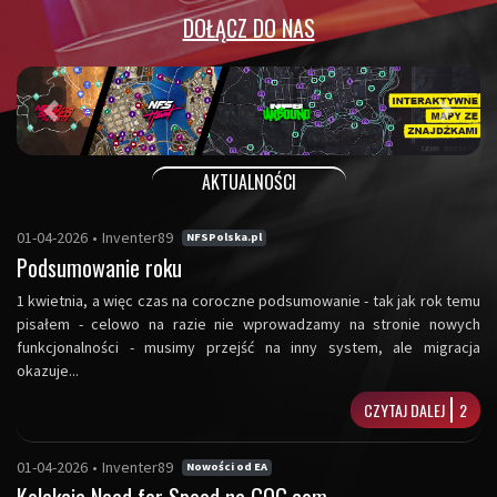
DOŁĄCZ DO NAS
Poprzedni
Następ
AKTUALNOŚCI
01-04-2026
•
Inventer89
NFSPolska.pl
Podsumowanie roku
1 kwietnia, a więc czas na coroczne podsumowanie - tak jak rok temu
pisałem - celowo na razie nie wprowadzamy na stronie nowych
funkcjonalności - musimy przejść na inny system, ale migracja
okazuje...
CZYTAJ DALEJ
2
01-04-2026
•
Inventer89
Nowości od EA
Kolekcja Need for Speed na GOG.com