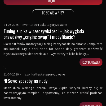
WIĘCEJ...
LOSOWE WPISY
24-06-2025
•
Inventer89
Nieskategoryzowane
Tuning silnika w rzeczywistości – jak wygląda
prawdziwy „engine swap” i modyfikacje?
Dla wielu fanów motoryzacji tuning zaczynał się na ekranie komputera
lub konsoli. Gry z serii Need for Speed dały graczom możliwość
błyskawicznego ulepszania aut – wystarczyło kilka kliknięć,...
CZYTAJ DALEJ
11-04-2020
•
nfszonka
Nieskategoryzowane
NFSowe sposoby na nudy
Masz dużo wolnego czasu? Twoja kupka wstydu kurczy się w
zastraszającym tempie? Podpowiemy, co możesz zrobić podczas
kwarantanny.