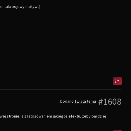
em taki bojowy motyw :)
#1608
Dodano
12 lata temu
ewej stronie, z zastosowaniem jakiegoś efektu, żeby bardziej