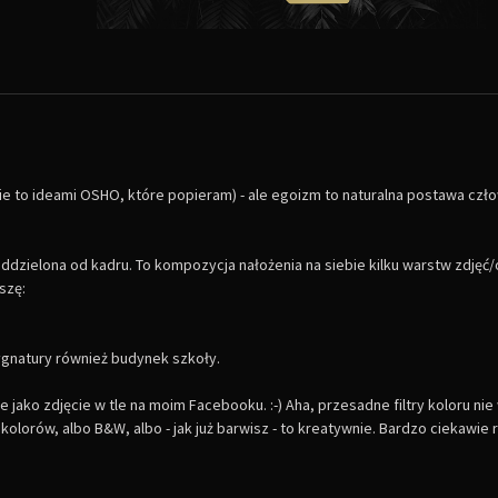
zie to ideami OSHO, które popieram) - ale egoizm to naturalna postawa cz
st oddzielona od kadru. To kompozycja nałożenia na siebie kilku warstw zdjęć
szę:
sygnatury również budynek szkoły.
 jako zdjęcie w tle na moim Facebooku. :-) Aha, przesadne filtry koloru nie
lorów, albo B&W, albo - jak już barwisz - to kreatywnie. Bardzo ciekawie r