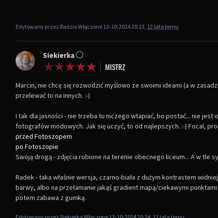
Edytowany przez Radzio Włączone 13-10-2014 20:13,
12 lata temu
Siekierka
Marcin, nie chcę się rozwodzić myślowo ze swoimi ideami (a w zasad
przelewać to na innych. :-)
I tak dla jasności - nie trzeba tu niczego wtapiać, bo postać... nie je
fotografów modowych. Jak się uczyć, to od najlepszych. :-) Focal, pro
przed Fotoszopem
po Fotoszopie
Swoją drogą - zdjęcia robione na terenie obecnego liceum... A w tle 
Radek - taka właśnie wersja, czarno-biała z dużym kontrastem widnieje
barwy, albo na przełamanie jakąś gradient mapą/ciekawymi punktami ko
potem zabawa z gumką.
Edytowany przez Siekierka Włączone 13-10-2014 20:24,
12 lata temu