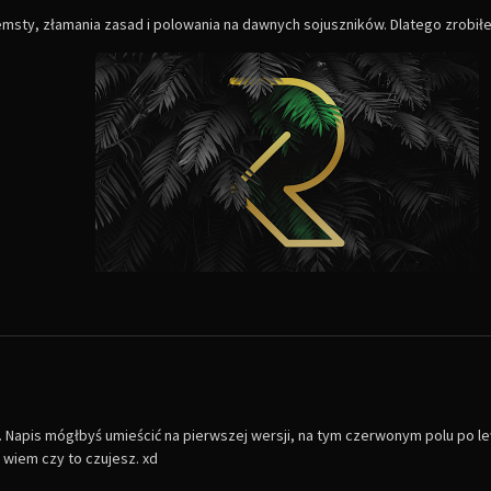
zemsty, złamania zasad i polowania na dawnych sojuszników. Dlatego zrobił
w. Napis mógłbyś umieścić na pierwszej wersji, na tym czerwonym polu po l
 wiem czy to czujesz. xd