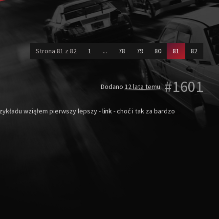
(current)
Strona 81 z 82
1
...
78
79
80
81
82
#1601
Dodano
12 lata temu
przykładu wziąłem pierwszy lepszy -
link
- choć i tak za bardzo