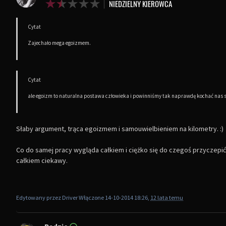
Cytat
Zajechało mega egoizmem.
Cytat
ale egoizm to naturalna postawa człowieka i powinniśmy tak naprawdę kochać nas s
Słaby argument, trąca egoizmem i samouwielbieniem na kilometry. :)
Co do samej pracy wygląda całkiem i ciężko się do czegoś przyczepić.
całkiem ciekawy.
Edytowany przez Driver Włączone 14-10-2014 18:26,
12 lata temu