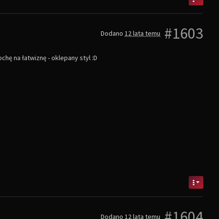
#1603
Dodano
12 lata temu
hę na łatwiznę - oklepany styl :D
#1604
Dodano
12 lata temu