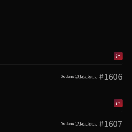
#1606
Dodano
12 lata temu
#1607
Dodano
12 lata temu