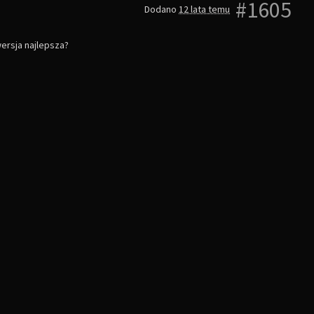
#1605
Dodano
12 lata temu
wersja najlepsza?