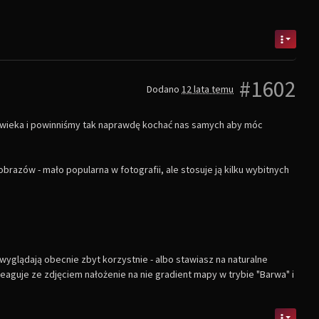
#1602
Dodano
12 lata temu
łowieka i powinniśmy tak naprawdę kochać nas samych aby móc
/obrazów - mało popularna w fotografii, ale stosuje ją kilku wybitnych
 wyglądają obecnie zbyt korzystnie - albo stawiasz na naturalne
eaguje ze zdjęciem nałożenie na nie gradient mapy w trybie "Barwa" i