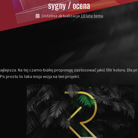
sygny / ocena
Ostatnia aktualizacja
10 lata temu
jlepsza. Na tej czarno-białej proponuję zastosować jakiś filtr koloru. Dla 
o prostu to taka moja wizja na ten projekt.