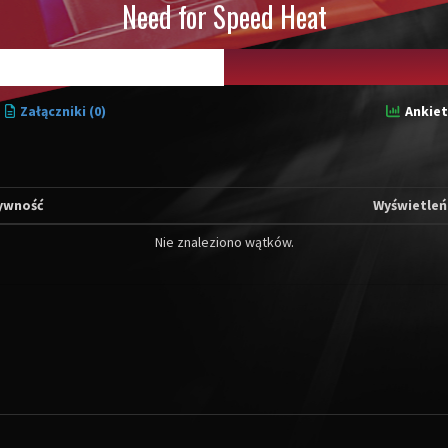
Need for Speed Heat
Załączniki (0)
Ankiet
ywność
Wyświetleń
Nie znaleziono wątków.