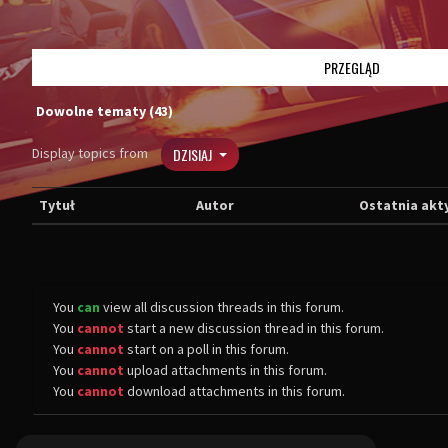
PRZEGLĄD
Dowolne tematy (43)
Display topics from
DZISIAJ
Tytuł
Autor
Ostatnia akt
You
can
view all discussion threads in this forum.
You
cannot
start a new discussion thread in this forum.
You
cannot
start on a poll in this forum.
You
cannot
upload attachments in this forum.
You
cannot
download attachments in this forum.