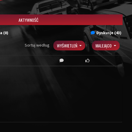
AKTYWNOŚĆ
a (0)
Dyskusje (43)
Sortuj według
WYŚWIETLEŃ
MALEJĄCO