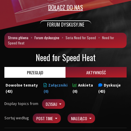
DOŁĄCZ DO NAS
FORUM DYSKUSYJNE
Strona główna
Forum dyskusyjne
Seria Need for Speed
Need for
Speed Heat
Need for Speed Heat
PRZEGLĄD
AKTYWNOŚĆ
Dowolne tematy
Załączniki
Ankieta
Dyskusje
(43)
(0)
(0)
(43)
Display topics from
DZISIAJ
Sortuj według
POST TIME
MALEJĄCO