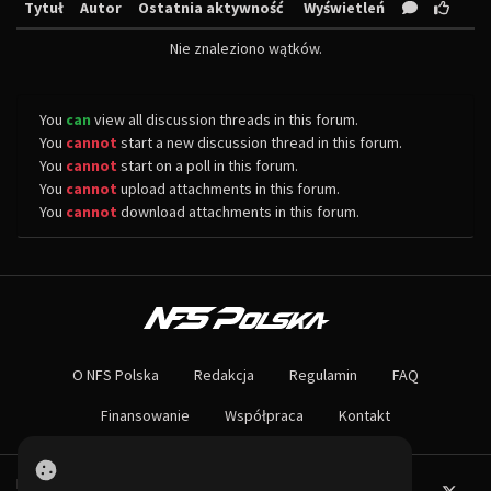
Tytuł
Autor
Ostatnia aktywność
Wyświetleń
Nie znaleziono wątków.
You
can
view all discussion threads in this forum.
You
cannot
start a new discussion thread in this forum.
You
cannot
start on a poll in this forum.
You
cannot
upload attachments in this forum.
You
cannot
download attachments in this forum.
O NAS
Największa społeczność Need for Speed w Polsce! Znajdziesz u nas rozb
O NFS Polska
Redakcja
Regulamin
FAQ
Nie czekaj dłużej - wstąp do naszej społeczności! Czekamy na ciebie!
Finansowanie
Współpraca
Kontakt
Powered by PHP-Fusion.