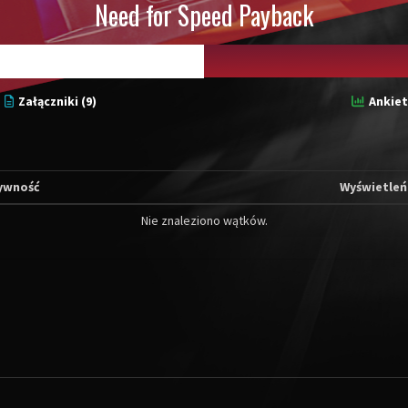
Need for Speed Payback
Załączniki (9)
Ankiet
ywność
Wyświetleń
Nie znaleziono wątków.