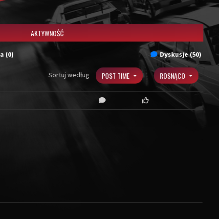
AKTYWNOŚĆ
a (0)
Dyskusje (50)
Sortuj według
POST TIME
ROSNĄCO