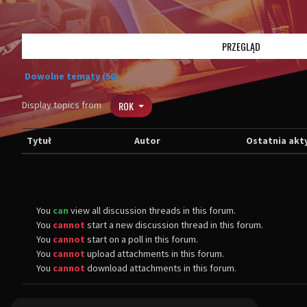
PRZEGLĄD
Dowolne tematy (50)
Display topics from
ROK
Tytuł
Autor
Ostatnia akt
You
can
view all discussion threads in this forum.
You
cannot
start a new discussion thread in this forum.
You
cannot
start on a poll in this forum.
You
cannot
upload attachments in this forum.
You
cannot
download attachments in this forum.