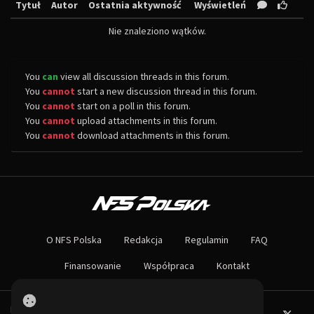
Tytuł
Autor
Ostatnia aktywność
Wyświetleń
Nie znaleziono wątków.
You
can
view all discussion threads in this forum.
You
cannot
start a new discussion thread in this forum.
You
cannot
start on a poll in this forum.
You
cannot
upload attachments in this forum.
You
cannot
download attachments in this forum.
O NAS
Największa społeczność Need for Speed w Polsce! Znajdziesz u nas rozb
O NFS Polska
Redakcja
Regulamin
FAQ
Nie czekaj dłużej - wstąp do naszej społeczności! Czekamy na ciebie!
Finansowanie
Współpraca
Kontakt
Powered by PHP-Fusion.