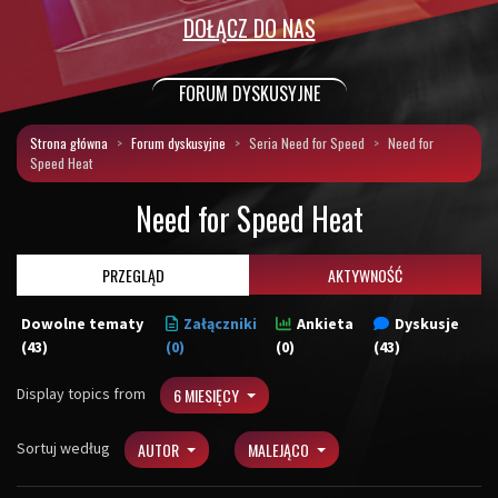
DOŁĄCZ DO NAS
FORUM DYSKUSYJNE
Strona główna
Forum dyskusyjne
Seria Need for Speed
Need for
Speed Heat
Need for Speed Heat
PRZEGLĄD
AKTYWNOŚĆ
Dowolne tematy
Załączniki
Ankieta
Dyskusje
(43)
(0)
(0)
(43)
Display topics from
6 MIESIĘCY
Sortuj według
AUTOR
MALEJĄCO