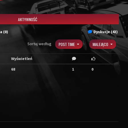
AKTYWNOŚĆ
a (0)
Dyskusje (43)
Sortuj według
POST TIME
MALEJĄCO
Wyświetleń
68
1
0