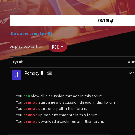
PRZEGLĄD
Dowolne tematy (43)
Display topics from
ROK
Tytuł
Aut
J
Pomocy!!!
Joh
You
can
view all discussion threads in this forum.
You
cannot
start a new discussion thread in this forum.
You
cannot
start on a poll in this forum.
You
cannot
upload attachments in this forum.
You
cannot
download attachments in this forum.