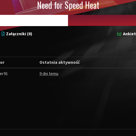
Need for Speed Heat
Załączniki (0)
Ankiet
or
Ostatnia aktywność
er91
9 dni temu