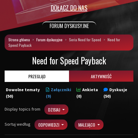
DOŁĄCZ DO NAS
FORUM DYSKUSYJNE
Strona główna
Forum dyskusyjne
Seria Need for Speed
Need for
Speed Payback
Need for Speed Payback
PRZEGLĄD
AKTYWNOŚĆ
Dowolne tematy
Załączniki
Ankieta
Dyskusje
(50)
(9)
(0)
(50)
Display topics from
DZISIAJ
Sortuj według
ODPOWIEDZI
MALEJĄCO