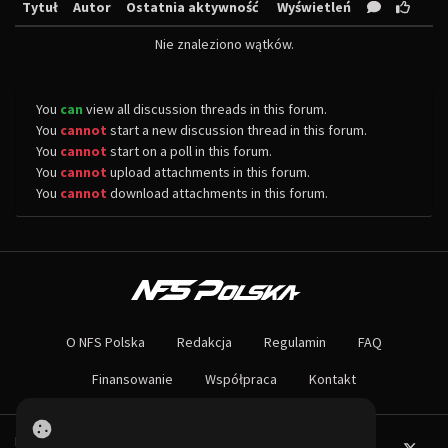
Tytuł
Autor
Ostatnia aktywność
Wyświetleń
Nie znaleziono wątków.
You
can
view all discussion threads in this forum.
You
cannot
start a new discussion thread in this forum.
You
cannot
start on a poll in this forum.
You
cannot
upload attachments in this forum.
You
cannot
download attachments in this forum.
O NAS
Największa społeczność Need for Speed w Polsce! Znajdziesz u nas rozb
O NFS Polska
Redakcja
Regulamin
FAQ
Nie czekaj dłużej - wstąp do naszej społeczności! Czekamy na ciebie!
Finansowanie
Współpraca
Kontakt
Powered by PHP-Fusion.