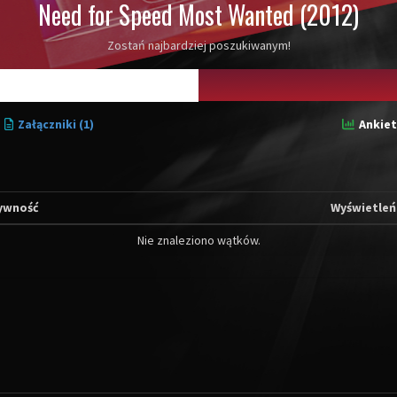
Need for Speed Most Wanted (2012)
Zostań najbardziej poszukiwanym!
Załączniki (1)
Ankiet
ywność
Wyświetleń
Nie znaleziono wątków.