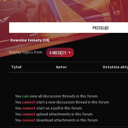
PRZEGLĄD
Dowolne tematy (38)
Display topics from
6 MIESIĘCY
Tytuł
Autor
Ostatnia akt
You
can
view all discussion threads in this forum.
You
cannot
start a new discussion thread in this forum.
You
cannot
start on a poll in this forum.
You
cannot
upload attachments in this forum.
You
cannot
download attachments in this forum.