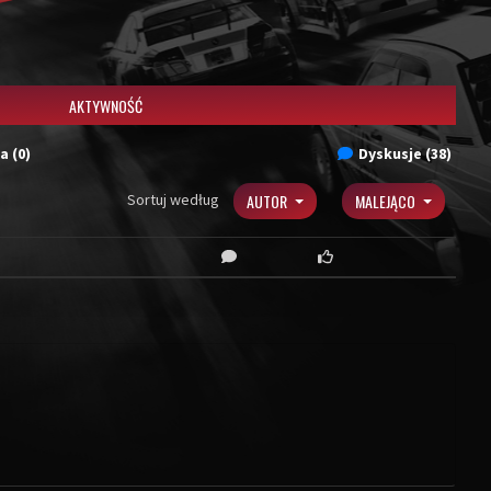
AKTYWNOŚĆ
a (0)
Dyskusje (38)
Sortuj według
AUTOR
MALEJĄCO