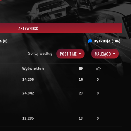
AKTYWNOŚĆ
 (0)
Dyskusje (106)
Sortuj według
POST TIME
MALEJĄCO
Wyświetleń
14,206
16
0
24,042
23
0
12,285
13
0