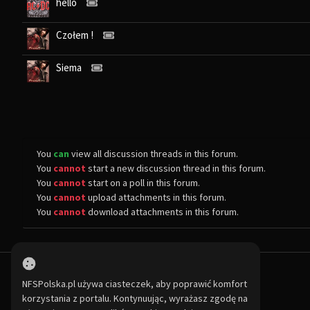
hello
Czołem !
Siema
You
can
view all discussion threads in this forum.
You
cannot
start a new discussion thread in this forum.
You
cannot
start on a poll in this forum.
You
cannot
upload attachments in this forum.
You
cannot
download attachments in this forum.
NFSPolska.pl używa ciasteczek, aby poprawić komfort
korzystania z portalu. Kontynuując, wyrażasz zgodę na
Największa społeczność Need for Speed w Polsce! Znajdziesz u nas r