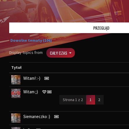
PRZEGLĄD
Dowolne tematy (106)
Display topics from
CAŁY CZAS
Tytuł
Witam! :-)
Witam ;)
(current)
Strona 1 z 2
1
2
Siemaneczko :)