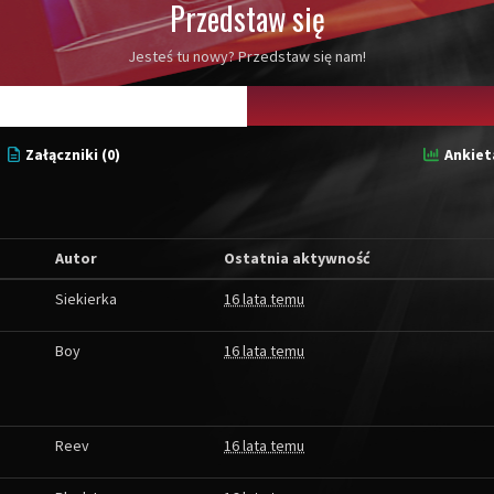
Przedstaw się
Jesteś tu nowy? Przedstaw się nam!
Załączniki (0)
Ankieta
Autor
Ostatnia aktywność
Siekierka
16 lata temu
Boy
16 lata temu
Reev
16 lata temu