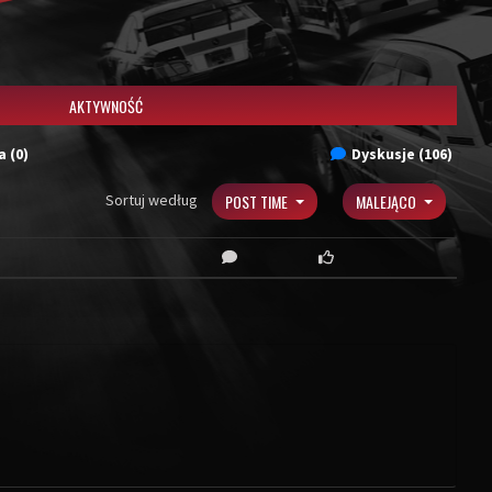
AKTYWNOŚĆ
 (0)
Dyskusje (106)
Sortuj według
POST TIME
MALEJĄCO