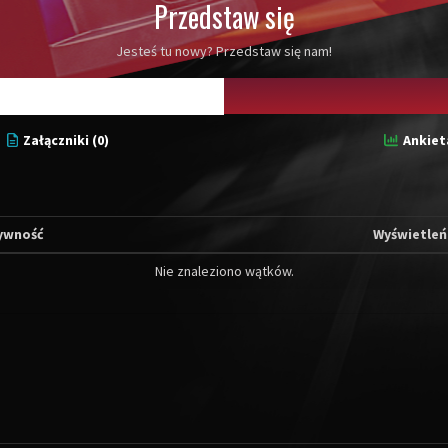
Przedstaw się
Jesteś tu nowy? Przedstaw się nam!
Załączniki (0)
Ankieta
ywność
Wyświetleń
Nie znaleziono wątków.