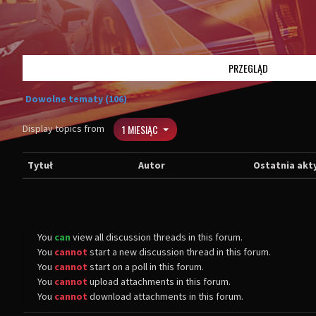
PRZEGLĄD
Dowolne tematy (106)
Display topics from
1 MIESIĄC
Tytuł
Autor
Ostatnia akt
You
can
view all discussion threads in this forum.
You
cannot
start a new discussion thread in this forum.
You
cannot
start on a poll in this forum.
You
cannot
upload attachments in this forum.
You
cannot
download attachments in this forum.