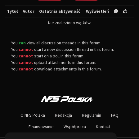
Tytuł
Autor
Ostatnia aktywność
Wyświetleń
Nie znaleziono wątków.
You
can
view all discussion threads in this forum.
You
cannot
start a new discussion thread in this forum.
You
cannot
start on a poll in this forum.
You
cannot
upload attachments in this forum.
You
cannot
download attachments in this forum.
O NAS
Największa społeczność Need for Speed w Polsce! Znajdziesz u nas rozb
O NFS Polska
Redakcja
Regulamin
FAQ
Nie czekaj dłużej - wstąp do naszej społeczności! Czekamy na ciebie!
Finansowanie
Współpraca
Kontakt