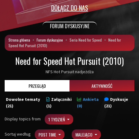
DOŁĄCZ DO NAS
FORUM DYSKUSYJNE
Strona główna
Forum dyskusyjne
Seria Need for Speed
Need for
Speed Hot Pursuit (2010)
Need for Speed Hot Pursuit (2010)
NFS Hot Pursuit nadjeżdża
PRZEGLĄD
AKTYWNOŚĆ
Dowolne tematy
Załączniki
Ankieta
Dyskusje
(21)
(1)
(0)
(21)
Display topics from
1 TYDZIEŃ
Sortuj według
POST TIME
MALEJĄCO