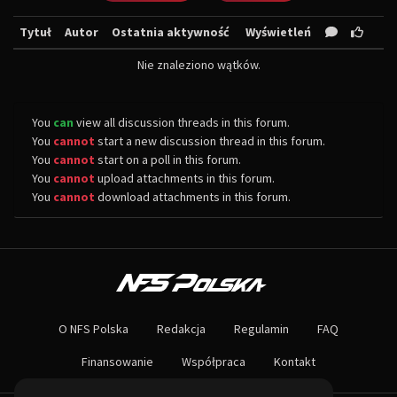
Tytuł
Autor
Ostatnia aktywność
Wyświetleń
Nie znaleziono wątków.
You
can
view all discussion threads in this forum.
You
cannot
start a new discussion thread in this forum.
You
cannot
start on a poll in this forum.
You
cannot
upload attachments in this forum.
You
cannot
download attachments in this forum.
O NAS
Największa społeczność Need for Speed w Polsce! Znajdziesz u nas rozb
O NFS Polska
Redakcja
Regulamin
FAQ
Nie czekaj dłużej - wstąp do naszej społeczności! Czekamy na ciebie!
Finansowanie
Współpraca
Kontakt