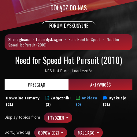
DOŁĄCZ DO NAS
FORUM DYSKUSYJNE
Strona główna
Forum dyskusyjne
Seria Need for Speed
Need for
Speed Hot Pursuit (2010)
Need for Speed Hot Pursuit (2010)
NFS Hot Pursuit nadjeżdża
PRZEGLĄD
AKTYWNOŚĆ
Dowolne tematy
Załączniki
Ankieta
Dyskusje
(21)
(1)
(0)
(21)
Display topics from
1 TYDZIEŃ
Sortuj według
ODPOWIEDZI
MALEJĄCO