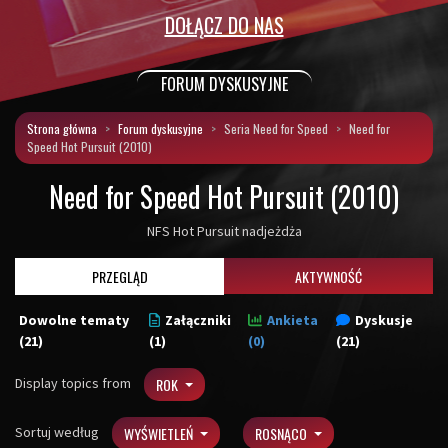
DOŁĄCZ DO NAS
FORUM DYSKUSYJNE
Strona główna
Forum dyskusyjne
Seria Need for Speed
Need for
Speed Hot Pursuit (2010)
Need for Speed Hot Pursuit (2010)
NFS Hot Pursuit nadjeżdża
PRZEGLĄD
AKTYWNOŚĆ
Dowolne tematy
Załączniki
Ankieta
Dyskusje
(21)
(1)
(0)
(21)
Display topics from
ROK
Sortuj według
WYŚWIETLEŃ
ROSNĄCO