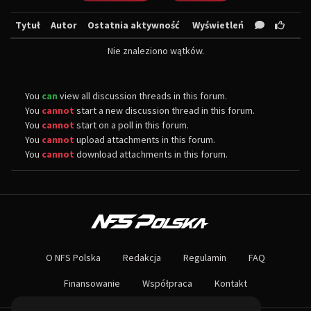
Tytuł
Autor
Ostatnia aktywność
Wyświetleń
Nie znaleziono wątków.
You
can
view all discussion threads in this forum.
You
cannot
start a new discussion thread in this forum.
You
cannot
start on a poll in this forum.
You
cannot
upload attachments in this forum.
You
cannot
download attachments in this forum.
O NAS
Największa społeczność Need for Speed w Polsce! Znajdziesz u nas rozb
O NFS Polska
Redakcja
Regulamin
FAQ
Nie czekaj dłużej - wstąp do naszej społeczności! Czekamy na ciebie!
Finansowanie
Współpraca
Kontakt