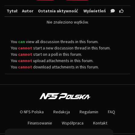
Tytuł
Autor
Ostatnia aktywność
Wyświetleń
Nie znaleziono wątków.
You
can
view all discussion threads in this forum.
You
cannot
start a new discussion thread in this forum.
You
cannot
start on a poll in this forum.
You
cannot
upload attachments in this forum.
You
cannot
download attachments in this forum.
O NAS
Największa społeczność Need for Speed w Polsce! Znajdziesz u nas rozb
O NFS Polska
Redakcja
Regulamin
FAQ
Nie czekaj dłużej - wstąp do naszej społeczności! Czekamy na ciebie!
Finansowanie
Współpraca
Kontakt