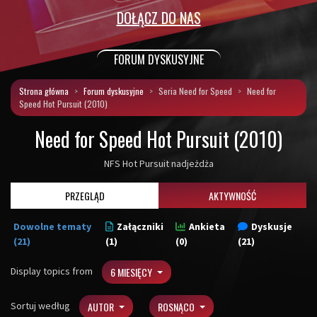
DOŁĄCZ DO NAS
FORUM DYSKUSYJNE
Strona główna
Forum dyskusyjne
Seria Need for Speed
Need for
Speed Hot Pursuit (2010)
Need for Speed Hot Pursuit (2010)
NFS Hot Pursuit nadjeżdża
PRZEGLĄD
AKTYWNOŚĆ
Dowolne tematy
Załączniki
Ankieta
Dyskusje
(21)
(1)
(0)
(21)
Display topics from
6 MIESIĘCY
Sortuj według
AUTOR
ROSNĄCO