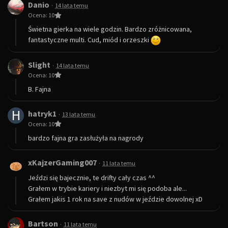
Danio
·
14 lata temu
Ocena: 10
Świetna gierka na wiele godzin. Bardzo zróżnicowana,
fantastyczne multi. Cud, miód i orzeszki
Slight
·
14 lata temu
Ocena: 10
B. Fajna
H
hatryk1
·
13 lata temu
Ocena: 10
bardzo fajna gra zasłużyła na nagrody
xKajzerGaming007
·
11 lata temu
Jeździ się bajecznie, te drifty cały czas ^^
Grałem w trybie kariery i niezbyt mi się podoba ale...
Grałem jakis 1 rok na save z nudów w jeździe dowolnej xD
Bartson
·
11 lata temu