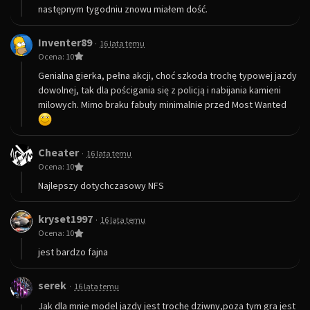
następnym tygodniu znowu miałem dość.
Inventer89
·
16 lata temu
Ocena: 10
Genialna gierka, pełna akcji, choć szkoda trochę typowej jazdy
dowolnej, tak dla pościgania się z policją i nabijania kamieni
milowych. Mimo braku fabuły minimalnie przed Most Wanted
Cheater
·
16 lata temu
Ocena: 10
Najlepszy dotychczasowy NFS
kryset1997
·
16 lata temu
Ocena: 10
jest bardzo fajna
serek
·
16 lata temu
Jak dla mnie model jazdy jest trochę dziwny,poza tym gra jest