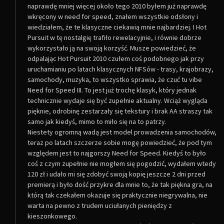
naprawdę mniej więcej około tego 2010 byłem już naprawdę
wkręcony w need for speed, znałem wszystkie odsłony i
wiedziałem, że te klasyczne ciekawią mnie najbardziej. I Hot
Pursuit w tę nostalgię trafiło rewelacyjnie, i równie dobrze
wykorzystało ją na swoją korzyść. Musze powiedzieć, że
odpalając Hot Pursuit 2010 czułem coś podobnego jak przy
uruchamianiu po latach klasycznych NFSów - trasy, krajobrazy,
samochody, muzyka, to wszystko sprawia, że czuć tu vibe
Need for Speed III. To jest już trochę klasyk, który jednak
technicznie wydaje się być zupełnie aktualny. Wciąż wygląda
pięknie, odrobinę zestarzały się tekstury i brak AA straszy tak
samo jak kiedyś, mimo to miło się na to patrzy.
Niestety ogromną wadą jest model prowadzenia samochodów,
teraz po latach szczerze sobie mogę powiedzieć, że pod tym
względem jest to najgorszy Need for Speed. Kiedyś to było
coś z czym zupełnie nie mogłem się pogodzić, wydałem wtedy
120 zł i udało mi się zdobyć swoją kopię jeszcze 2 dni przed
premierą i było dość przykre dla mnie to, że tak piękna gra, na
którą tak czekałem okazuje się praktycznie niegrywalna, nie
warta na pewno z trudem uciułanych pieniędzy z
kieszonkowego.