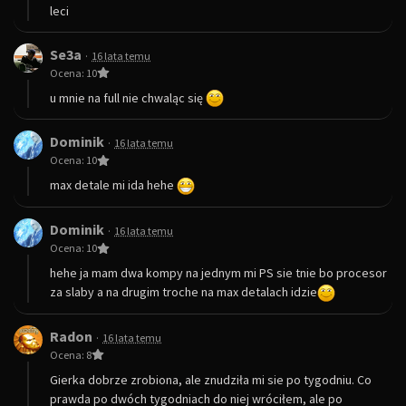
leci
Se3a
·
16 lata temu
Ocena: 10
u mnie na full nie chwaląc się
Dominik
·
16 lata temu
Ocena: 10
max detale mi ida hehe
Dominik
·
16 lata temu
Ocena: 10
hehe ja mam dwa kompy na jednym mi PS sie tnie bo procesor
za slaby a na drugim troche na max detalach idzie
Radon
·
16 lata temu
Ocena: 8
Gierka dobrze zrobiona, ale znudziła mi sie po tygodniu. Co
prawda po dwóch tygodniach do niej wróciłem, ale po