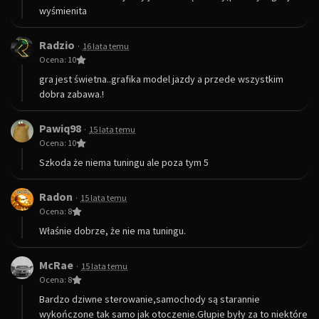
wyśmienita
Radzio
·
16 lata temu
Ocena: 10
gra jest świetna..grafika model jazdy a przede wszystkim
dobra zabawa.!
Pawiq98
·
15 lata temu
Ocena: 10
Szkoda że niema tuningu ale poza tym 5
Radon
·
15 lata temu
Ocena: 8
Właśnie dobrze, że nie ma tuningu.
McRae
·
15 lata temu
Ocena: 8
Bardzo dziwne sterowanie,samochody są starannie
wykończone tak samo jak otoczenie.Głupie były za to niektóre