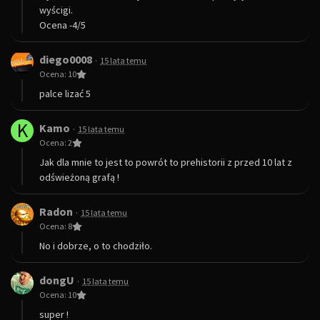
wyścigi.
Ocena -4/5
diego0008
·
15 lata temu
Ocena: 10
palce lizać 5
K
Kamo
·
15 lata temu
Ocena: 2
Jak dla mnie to jest to powrót to prehistorii z przed 10 lat z
odświeżoną grafą !
Radon
·
15 lata temu
Ocena: 8
No i dobrze, o to chodziło.
dongU
·
15 lata temu
Ocena: 10
super !