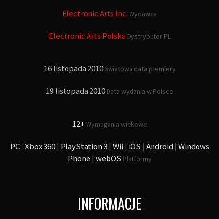
Electronic Arts Inc.
Wydawca
Electronic Arts Polska
Dystrybutor PL
16 listopada 2010
Światowa data premiery
19 listopada 2010
Data wydania w Polsce
12+
Wymagania wiekowe
PC
|
Xbox 360
|
PlayStation 3
|
Wii
|
iOS
|
Android
|
Windows
Phone
|
webOS
Platformy
INFORMACJE