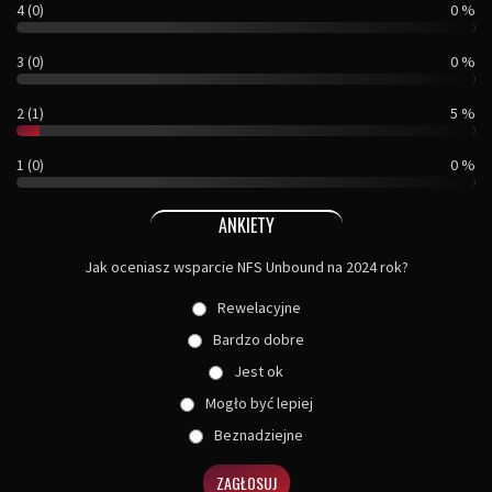
4 (0)
0 %
3 (0)
0 %
2 (1)
5 %
1 (0)
0 %
ANKIETY
Jak oceniasz wsparcie NFS Unbound na 2024 rok?
Rewelacyjne
Bardzo dobre
Jest ok
Mogło być lepiej
Beznadziejne
ZAGŁOSUJ