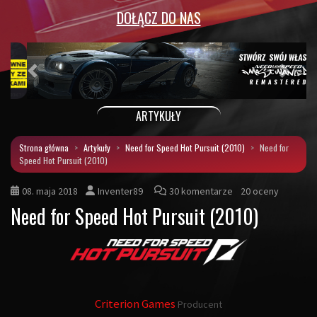
DOŁĄCZ DO NAS
Poprzedni
Następ
ARTYKUŁY
Strona główna
Artykuły
Need for Speed Hot Pursuit (2010)
Need for
Speed Hot Pursuit (2010)
08. maja 2018
Inventer89
30 komentarze
20 oceny
Need for Speed Hot Pursuit (2010)
Criterion Games
Producent