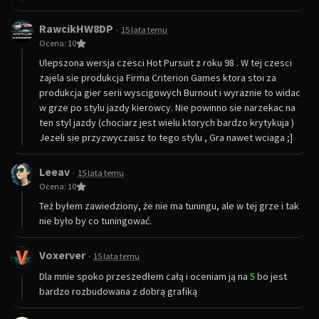
RawcikHW8DP
·
15 lata temu
Ocena: 10
Ulepszona wersja czesci Hot Pursuit z roku 98 . W tej czesci
zajela sie produkcja Firma Criterion Games ktora stoi za
produkcja gier serii wyscigowych Burnout i wyraznie to widac
w grze po stylu jazdy kierowcy. Nie powinno sie narzekac na
ten styl jazdy (chociarz jest wielu ktorych bardzo krytykuja )
Jezeli sie przyzwyczaisz to tego stylu , Gra nawet wciaga ;]
Leeav
·
15 lata temu
Ocena: 10
Też byłem zawiedziony, że nie ma tuningu, ale w tej grze i tak
nie było by co tuningować.
Voxerver
·
15 lata temu
Dla mnie spoko przeszedłem całą i oceniam ją na
5
bo jest
bardzo rozbudowana z dobrą grafiką