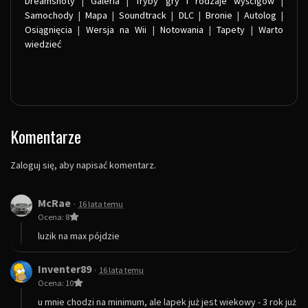
Dreamshoty
|
Galeria
|
Tryby gry i rodzaje wyścigów
|
Samochody
|
Mapa
|
Soundtrack
|
DLC
|
Bronie
|
Autolog
|
Osiągnięcia
|
Wersja na Wii
|
Notowania
|
Tapety
|
Warto
wiedzieć
Komentarze
Zaloguj się, aby napisać komentarz.
McRae
·
16 lata temu
Ocena: 8
luzik na max pójdzie
Inventer89
·
16 lata temu
Ocena: 10
u mnie chodzi na minimum, ale lapek już jest wiekowy - 3 rok już