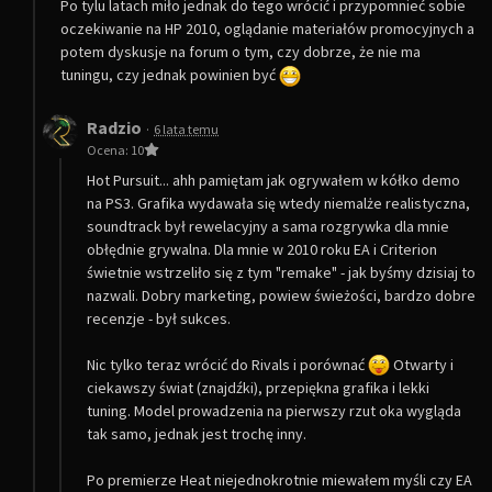
Po tylu latach miło jednak do tego wrócić i przypomnieć sobie
oczekiwanie na HP 2010, oglądanie materiałów promocyjnych a
potem dyskusje na forum o tym, czy dobrze, że nie ma
tuningu, czy jednak powinien być
Radzio
·
6 lata temu
Ocena: 10
Hot Pursuit... ahh pamiętam jak ogrywałem w kółko demo
na PS3. Grafika wydawała się wtedy niemalże realistyczna,
soundtrack był rewelacyjny a sama rozgrywka dla mnie
obłędnie grywalna. Dla mnie w 2010 roku EA i Criterion
świetnie wstrzeliło się z tym "remake" - jak byśmy dzisiaj to
nazwali. Dobry marketing, powiew świeżości, bardzo dobre
recenzje - był sukces.
Nic tylko teraz wrócić do Rivals i porównać
Otwarty i
ciekawszy świat (znajdźki), przepiękna grafika i lekki
tuning. Model prowadzenia na pierwszy rzut oka wygląda
tak samo, jednak jest trochę inny.
Po premierze Heat niejednokrotnie miewałem myśli czy EA