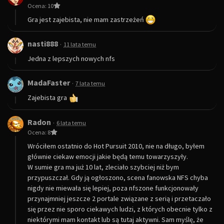
Ocena: 10
Gra jest zajebista, nie mam zastrzeżeń
nasti888
·
11 lata temu
Jedna z lepszych nowych nfs
MadaFaster
·
7 lata temu
Zajebista gra
Radon
·
6 lata temu
Ocena: 8
Wróciłem ostatnio do Hot Pursuit 2010, nie na długo, byłem
głównie ciekaw emocji jakie będą temu towarzyszyły.
W sumie gra ma już 10 lat, zleciało szybciej niż bym
przypuszczał. Gdy ją ogłoszono, scena fanowska NFS chyba
nigdy nie miewała się lepiej, poza nfszone funkcjonowały
przynajmniej jeszcze 2 portale związane z serią i przetaczało
się przez nie sporo ciekawych ludzi, z których obecnie tylko z
niektórymi mam kontakt lub są tutaj aktywni. Sam myślę, że