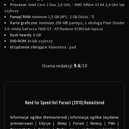
Procesor:
Intel Core 2 Duo 2,0 GHz
/
AMD Athlon X2 64 2,4 GHz lub
szybszy
Pamięć RAM:
minimum 1,5 GB (XP)
/
2 GB (Vista
/
7)
Karta graficzna:
minimum 256 MB pamięci, z obsługą Pixel Shader
3.0: nVidia GeForce 7600 GT
/
ATI Radeon X1950 lub lepsza
Dysk twardy:
8 GB
DVD-ROM:
8x lub szybszy
Urządzenie sterujące:
klawiatura
/
pad
Ocena redakcji:
9.6
/10
Need for Speed Hot Pursuit (2010) Remastered
Informacje ogólne (Remastered)
|
Informacje ogólne (wydanie
premierowe)
|
Edycje
|
Sklep
|
Forum
|
Newsy
|
Pliki
|