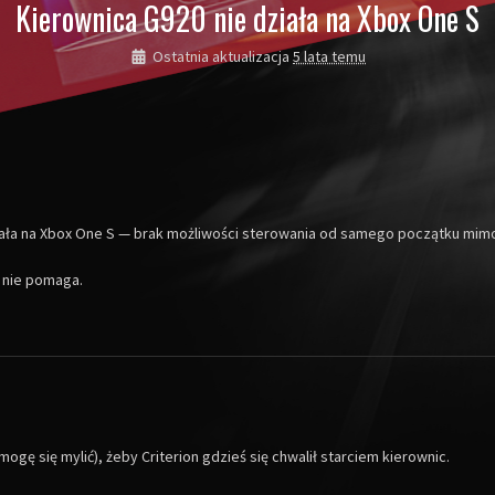
Kierownica G920 nie działa na Xbox One S
Ostatnia aktualizacja
5 lata temu
działa na Xbox One S — brak możliwości sterowania od samego początku mimo,
b nie pomaga.
ogę się mylić), żeby Criterion gdzieś się chwalił starciem kierownic.