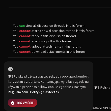
You
can
view all discussion threads in this forum.
You
cannot
start a new discussion thread in this forum.
You
cannot
reply in this discussion thread.
You
cannot
start on a poll in this forum.
You
cannot
upload attachments in this forum.
You
cannot
download attachments in this forum.
NFSPolska.pl używa ciasteczek, aby poprawić komfort
korzystania z portalu. Kontynuując, wyrażasz zgodę na
O NAS
Największa społeczność Need for Speed w Polsce! Znajdziesz u nas r
używanie przez nas plików cookie zgodnie z naszym
O NFS Polska
Nie czekaj dłużej - wstąp do naszej społeczności! Czekamy na ciebie!
Regulaminem
i
Polityką ciasteczek
.
OCZYWIŚCIE!
Powered by PHP-Fusion. Copyright © 2026
PHP-Fusion
Inc
Released as free software without warranties under
GNU Affero GPL
v