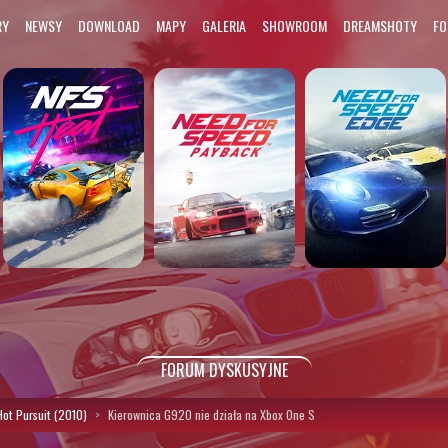
RY
NEWSY
DOWNLOAD
MAPY
GALERIA
SHOWROOM
DREAMSHOTY
F
FORUM DYSKUSYJNE
ot Pursuit (2010)
Kierownica G920 nie działa na Xbox One S