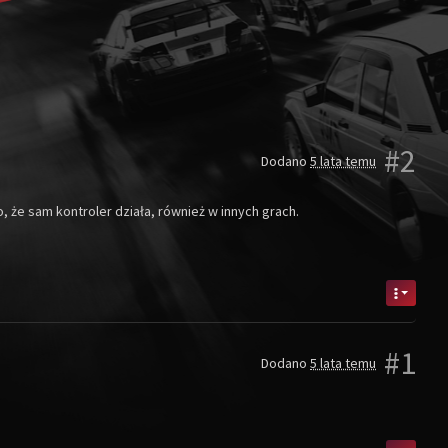
#2
Dodano
5 lata temu
 że sam kontroler działa, również w innych grach.
#1
Dodano
5 lata temu