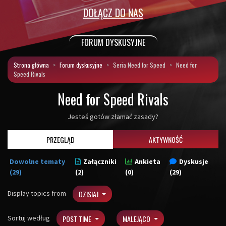
DOŁĄCZ DO NAS
FORUM DYSKUSYJNE
Strona główna
Forum dyskusyjne
Seria Need for Speed
Need for
Speed Rivals
Need for Speed Rivals
Jesteś gotów złamać zasady?
PRZEGLĄD
AKTYWNOŚĆ
Dowolne tematy
Załączniki
Ankieta
Dyskusje
(29)
(2)
(0)
(29)
Display topics from
DZISIAJ
Sortuj według
POST TIME
MALEJĄCO