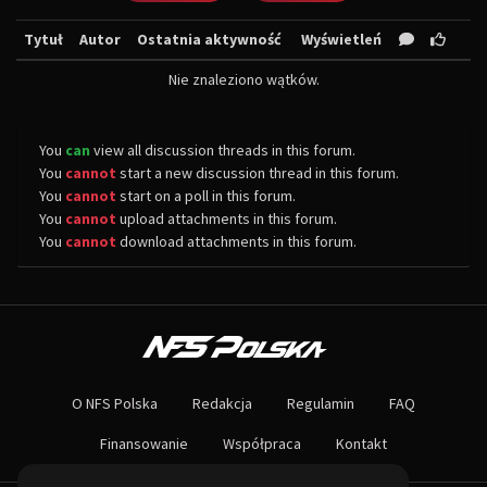
Tytuł
Autor
Ostatnia aktywność
Wyświetleń
Nie znaleziono wątków.
You
can
view all discussion threads in this forum.
You
cannot
start a new discussion thread in this forum.
You
cannot
start on a poll in this forum.
You
cannot
upload attachments in this forum.
You
cannot
download attachments in this forum.
O NAS
Największa społeczność Need for Speed w Polsce! Znajdziesz u nas rozb
O NFS Polska
Redakcja
Regulamin
FAQ
Nie czekaj dłużej - wstąp do naszej społeczności! Czekamy na ciebie!
Finansowanie
Współpraca
Kontakt