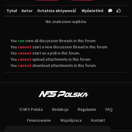
Tytuł
Autor
Ostatnia aktywność
Wyświetleń
Nie znaleziono wątków.
You
can
view all discussion threads in this forum.
You
cannot
start a new discussion thread in this forum.
You
cannot
start on a poll in this forum.
You
cannot
upload attachments in this forum.
You
cannot
download attachments in this forum.
O NAS
Największa społeczność Need for Speed w Polsce! Znajdziesz u nas rozb
O NFS Polska
Redakcja
Regulamin
FAQ
Nie czekaj dłużej - wstąp do naszej społeczności! Czekamy na ciebie!
Finansowanie
Współpraca
Kontakt