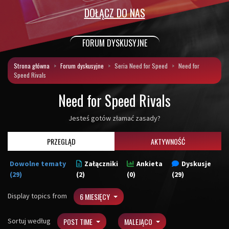
DOŁĄCZ DO NAS
FORUM DYSKUSYJNE
Strona główna
Forum dyskusyjne
Seria Need for Speed
Need for
Speed Rivals
Need for Speed Rivals
Jesteś gotów złamać zasady?
PRZEGLĄD
AKTYWNOŚĆ
Dowolne tematy
Załączniki
Ankieta
Dyskusje
(29)
(2)
(0)
(29)
Display topics from
6 MIESIĘCY
Sortuj według
POST TIME
MALEJĄCO