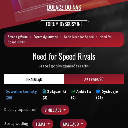
DOŁĄCZ DO NAS
FORUM DYSKUSYJNE
Strona główna
Forum dyskusyjne
Seria Need for Speed
Need for
Speed Rivals
Need for Speed Rivals
Jesteś gotów złamać zasady?
PRZEGLĄD
AKTYWNOŚĆ
Dowolne tematy
Załączniki
Ankieta
Dyskusje
(29)
(2)
(0)
(29)
Display topics from
2 MIESIĄCE
Sortuj według
TEMAT
MALEJĄCO