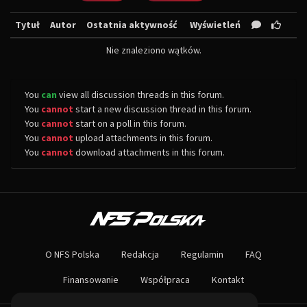
Tytuł
Autor
Ostatnia aktywność
Wyświetleń
Nie znaleziono wątków.
You
can
view all discussion threads in this forum.
You
cannot
start a new discussion thread in this forum.
You
cannot
start on a poll in this forum.
You
cannot
upload attachments in this forum.
You
cannot
download attachments in this forum.
O NAS
Największa społeczność Need for Speed w Polsce! Znajdziesz u nas rozb
O NFS Polska
Redakcja
Regulamin
FAQ
Nie czekaj dłużej - wstąp do naszej społeczności! Czekamy na ciebie!
Finansowanie
Współpraca
Kontakt