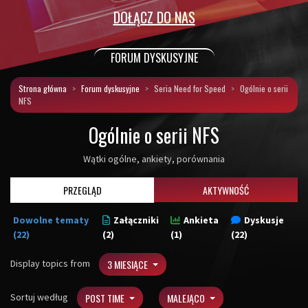
DOŁĄCZ DO NAS
FORUM DYSKUSYJNE
Strona główna
Forum dyskusyjne
Seria Need for Speed
Ogólnie o serii
NFS
Ogólnie o serii NFS
Wątki ogólne, ankiety, porównania
PRZEGLĄD
AKTYWNOŚĆ
Dowolne tematy
Załączniki
Ankieta
Dyskusje
(22)
(2)
(1)
(22)
Display topics from
3 MIESIĄCE
Sortuj według
POST TIME
MALEJĄCO