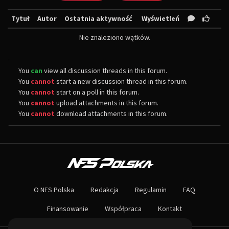
Tytuł
Autor
Ostatnia aktywność
Wyświetleń
Nie znaleziono wątków.
You
can
view all discussion threads in this forum.
You
cannot
start a new discussion thread in this forum.
You
cannot
start on a poll in this forum.
You
cannot
upload attachments in this forum.
You
cannot
download attachments in this forum.
O NAS
Największa społeczność Need for Speed w Polsce! Znajdziesz u nas rozb
O NFS Polska
Redakcja
Regulamin
FAQ
Nie czekaj dłużej - wstąp do naszej społeczności! Czekamy na ciebie!
Finansowanie
Współpraca
Kontakt