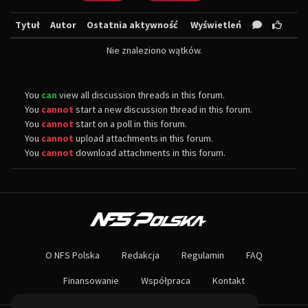
Tytuł
Autor
Ostatnia aktywność
Wyświetleń
Nie znaleziono wątków.
You
can
view all discussion threads in this forum.
You
cannot
start a new discussion thread in this forum.
You
cannot
start on a poll in this forum.
You
cannot
upload attachments in this forum.
You
cannot
download attachments in this forum.
O NAS
Największa społeczność Need for Speed w Polsce! Znajdziesz u nas rozb
O NFS Polska
Redakcja
Regulamin
FAQ
Nie czekaj dłużej - wstąp do naszej społeczności! Czekamy na ciebie!
Finansowanie
Współpraca
Kontakt