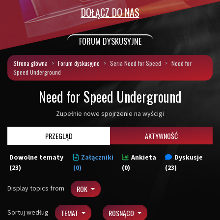
DOŁĄCZ DO NAS
FORUM DYSKUSYJNE
Strona główna
Forum dyskusyjne
Seria Need for Speed
Need for
Speed Underground
Need for Speed Underground
Zupełnie nowe spojrzenie na wyścigi
PRZEGLĄD
AKTYWNOŚĆ
Dowolne tematy
Załączniki
Ankieta
Dyskusje
(23)
(0)
(0)
(23)
Display topics from
ROK
Sortuj według
TEMAT
ROSNĄCO