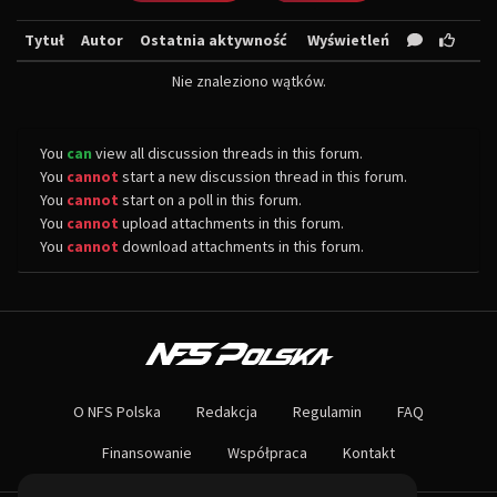
Tytuł
Autor
Ostatnia aktywność
Wyświetleń
Nie znaleziono wątków.
You
can
view all discussion threads in this forum.
You
cannot
start a new discussion thread in this forum.
You
cannot
start on a poll in this forum.
You
cannot
upload attachments in this forum.
You
cannot
download attachments in this forum.
O NAS
Największa społeczność Need for Speed w Polsce! Znajdziesz u nas rozb
O NFS Polska
Redakcja
Regulamin
FAQ
Nie czekaj dłużej - wstąp do naszej społeczności! Czekamy na ciebie!
Finansowanie
Współpraca
Kontakt