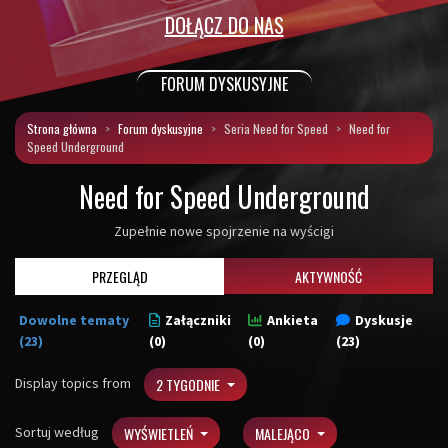
DOŁĄCZ DO NAS
FORUM DYSKUSYJNE
Strona główna
Forum dyskusyjne
Seria Need for Speed
Need for
Speed Underground
Need for Speed Underground
Zupełnie nowe spojrzenie na wyścigi
PRZEGLĄD
AKTYWNOŚĆ
Dowolne tematy
Załączniki
Ankieta
Dyskusje
(23)
(0)
(0)
(23)
Display topics from
2 TYGODNIE
Sortuj według
WYŚWIETLEŃ
MALEJĄCO