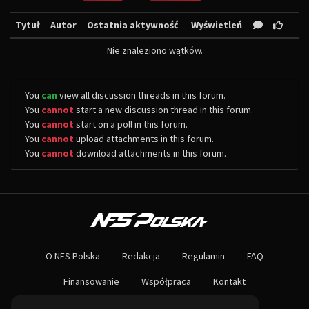
Tytuł
Autor
Ostatnia aktywność
Wyświetleń
Nie znaleziono wątków.
You
can
view all discussion threads in this forum.
You
cannot
start a new discussion thread in this forum.
You
cannot
start on a poll in this forum.
You
cannot
upload attachments in this forum.
You
cannot
download attachments in this forum.
O NAS
Największa społeczność Need for Speed w Polsce! Znajdziesz u nas rozb
O NFS Polska
Redakcja
Regulamin
FAQ
Nie czekaj dłużej - wstąp do naszej społeczności! Czekamy na ciebie!
Finansowanie
Współpraca
Kontakt