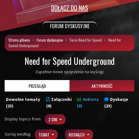
DOŁĄCZ DO NAS
FORUM DYSKUSYJNE
Strona główna
Forum dyskusyjne
Seria Need for Speed
Need for
Speed Underground
Need for Speed Underground
Zupełnie nowe spojrzenie na wyścigi
PRZEGLĄD
AKTYWNOŚĆ
Dowolne tematy
Załączniki
Ankieta
Dyskusje
(23)
(0)
(0)
(23)
Display topics from
2 DNI
Sortuj według
TEMAT
ROSNĄCO