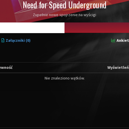
Need for Speed Underground
Zupełnie nowe spojrzenie na wyścigi
Załączniki (0)
Ankiet
ywność
Wyświetleń
Nie znaleziono wątków.