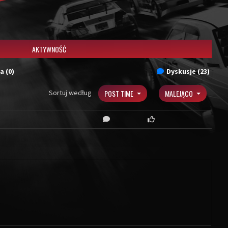
AKTYWNOŚĆ
a (0)
Dyskusje (23)
Sortuj według
POST TIME
MALEJĄCO