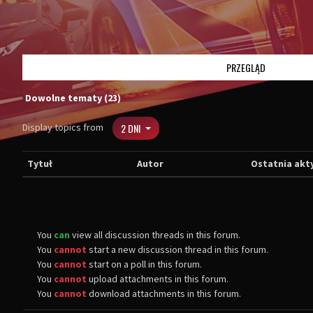
PRZEGLĄD
Dowolne tematy (23)
Display topics from
2 DNI
Tytuł
Autor
Ostatnia akt
You
can
view all discussion threads in this forum.
You
cannot
start a new discussion thread in this forum.
You
cannot
start on a poll in this forum.
You
cannot
upload attachments in this forum.
You
cannot
download attachments in this forum.