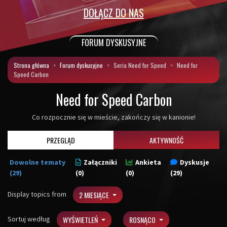
DOŁĄCZ DO NAS
FORUM DYSKUSYJNE
Strona główna
Forum dyskusyjne
Seria Need for Speed
Need for
Speed Carbon
Need for Speed Carbon
Co rozpocznie się w mieście, zakończy się w kanionie!
PRZEGLĄD
AKTYWNOŚĆ
Dowolne tematy
Załączniki
Ankieta
Dyskusje
(29)
(0)
(0)
(29)
Display topics from
2 MIESIĄCE
Sortuj według
WYŚWIETLEŃ
ROSNĄCO