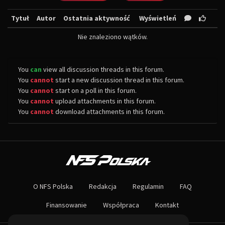
Tytuł
Autor
Ostatnia aktywność
Wyświetleń
Nie znaleziono wątków.
You
can
view all discussion threads in this forum.
You
cannot
start a new discussion thread in this forum.
You
cannot
start on a poll in this forum.
You
cannot
upload attachments in this forum.
You
cannot
download attachments in this forum.
O NAS
Największa społeczność Need for Speed w Polsce! Znajdziesz u nas rozb
O NFS Polska
Redakcja
Regulamin
FAQ
Nie czekaj dłużej - wstąp do naszej społeczności! Czekamy na ciebie!
Finansowanie
Współpraca
Kontakt