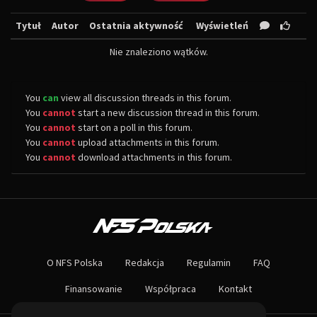
Tytuł
Autor
Ostatnia aktywność
Wyświetleń
Nie znaleziono wątków.
You
can
view all discussion threads in this forum.
You
cannot
start a new discussion thread in this forum.
You
cannot
start on a poll in this forum.
You
cannot
upload attachments in this forum.
You
cannot
download attachments in this forum.
O NAS
Największa społeczność Need for Speed w Polsce! Znajdziesz u nas rozb
O NFS Polska
Redakcja
Regulamin
FAQ
Nie czekaj dłużej - wstąp do naszej społeczności! Czekamy na ciebie!
Finansowanie
Współpraca
Kontakt