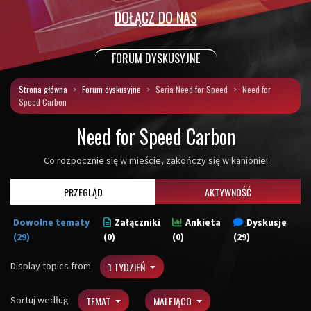
DOŁĄCZ DO NAS
FORUM DYSKUSYJNE
Strona główna
Forum dyskusyjne
Seria Need for Speed
Need for
Speed Carbon
Need for Speed Carbon
Co rozpocznie się w mieście, zakończy się w kanionie!
PRZEGLĄD
AKTYWNOŚĆ
Dowolne tematy
Załączniki
Ankieta
Dyskusje
(29)
(0)
(0)
(29)
Display topics from
1 TYDZIEŃ
Sortuj według
TEMAT
MALEJĄCO