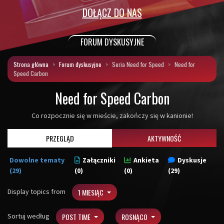
DOŁĄCZ DO NAS
FORUM DYSKUSYJNE
Strona główna
Forum dyskusyjne
Seria Need for Speed
Need for
Speed Carbon
Need for Speed Carbon
Co rozpocznie się w mieście, zakończy się w kanionie!
PRZEGLĄD
AKTYWNOŚĆ
Dowolne tematy
Załączniki
Ankieta
Dyskusje
(29)
(0)
(0)
(29)
Display topics from
1 MIESIĄC
Sortuj według
POST TIME
ROSNĄCO