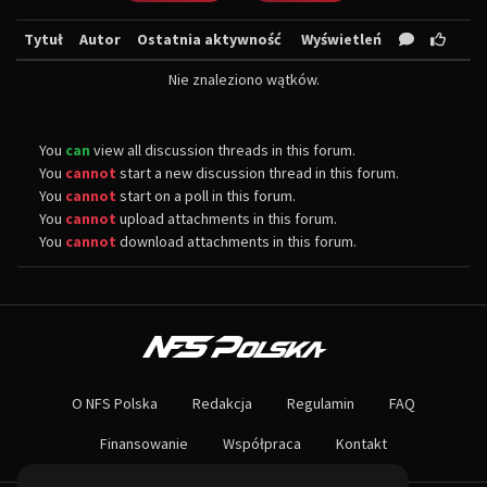
Tytuł
Autor
Ostatnia aktywność
Wyświetleń
Nie znaleziono wątków.
You
can
view all discussion threads in this forum.
You
cannot
start a new discussion thread in this forum.
You
cannot
start on a poll in this forum.
You
cannot
upload attachments in this forum.
You
cannot
download attachments in this forum.
O NAS
Największa społeczność Need for Speed w Polsce! Znajdziesz u nas rozb
O NFS Polska
Redakcja
Regulamin
FAQ
Nie czekaj dłużej - wstąp do naszej społeczności! Czekamy na ciebie!
Finansowanie
Współpraca
Kontakt