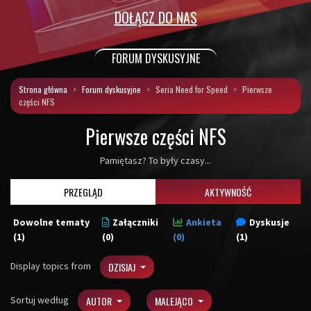
DOŁĄCZ DO NAS
FORUM DYSKUSYJNE
Strona główna
Forum dyskusyjne
Seria Need for Speed
Pierwsze
części NFS
Pierwsze części NFS
Pamiętasz? To były czasy...
PRZEGLĄD
AKTYWNOŚĆ
Dowolne tematy
Załączniki
Ankieta
Dyskusje
(1)
(0)
(0)
(1)
Display topics from
DZISIAJ
Sortuj według
AUTOR
MALEJĄCO