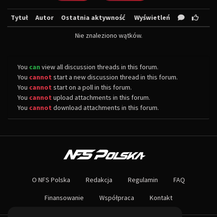
Tytuł
Autor
Ostatnia aktywność
Wyświetleń
Nie znaleziono wątków.
You
can
view all discussion threads in this forum.
You
cannot
start a new discussion thread in this forum.
You
cannot
start on a poll in this forum.
You
cannot
upload attachments in this forum.
You
cannot
download attachments in this forum.
O NAS
Największa społeczność Need for Speed w Polsce! Znajdziesz u nas rozb
O NFS Polska
Redakcja
Regulamin
FAQ
Nie czekaj dłużej - wstąp do naszej społeczności! Czekamy na ciebie!
Finansowanie
Współpraca
Kontakt