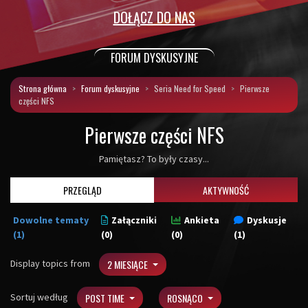
DOŁĄCZ DO NAS
FORUM DYSKUSYJNE
Strona główna
Forum dyskusyjne
Seria Need for Speed
Pierwsze
części NFS
Pierwsze części NFS
Pamiętasz? To były czasy...
PRZEGLĄD
AKTYWNOŚĆ
Dowolne tematy
Załączniki
Ankieta
Dyskusje
(1)
(0)
(0)
(1)
Display topics from
2 MIESIĄCE
Sortuj według
POST TIME
ROSNĄCO