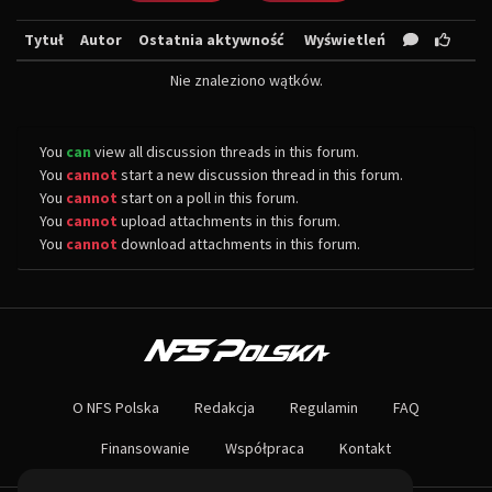
Tytuł
Autor
Ostatnia aktywność
Wyświetleń
Nie znaleziono wątków.
You
can
view all discussion threads in this forum.
You
cannot
start a new discussion thread in this forum.
You
cannot
start on a poll in this forum.
You
cannot
upload attachments in this forum.
You
cannot
download attachments in this forum.
O NAS
Największa społeczność Need for Speed w Polsce! Znajdziesz u nas rozb
O NFS Polska
Redakcja
Regulamin
FAQ
Nie czekaj dłużej - wstąp do naszej społeczności! Czekamy na ciebie!
Finansowanie
Współpraca
Kontakt