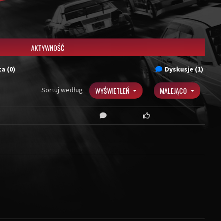
AKTYWNOŚĆ
a (0)
Dyskusje (1)
Sortuj według
WYŚWIETLEŃ
MALEJĄCO