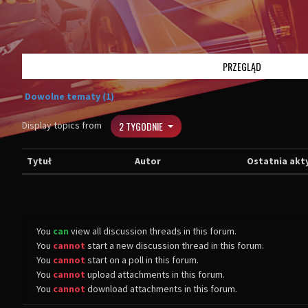
PRZEGLĄD
Dowolne tematy (1)
Display topics from
2 TYGODNIE
Tytuł
Autor
Ostatnia akt
You
can
view all discussion threads in this forum.
You
cannot
start a new discussion thread in this forum.
You
cannot
start on a poll in this forum.
You
cannot
upload attachments in this forum.
You
cannot
download attachments in this forum.