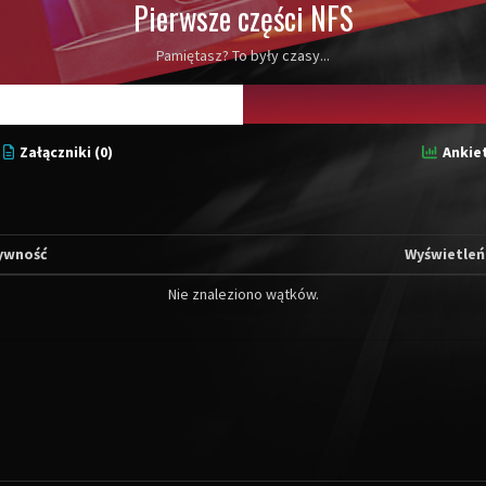
Pierwsze części NFS
Pamiętasz? To były czasy...
Załączniki (0)
Ankiet
ywność
Wyświetleń
Nie znaleziono wątków.