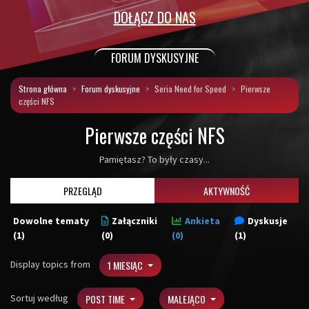
DOŁĄCZ DO NAS
FORUM DYSKUSYJNE
Strona główna
Forum dyskusyjne
Seria Need for Speed
Pierwsze
części NFS
Pierwsze części NFS
Pamiętasz? To były czasy...
PRZEGLĄD
AKTYWNOŚĆ
Dowolne tematy
Załączniki
Ankieta
Dyskusje
(1)
(0)
(0)
(1)
Display topics from
1 MIESIĄC
Sortuj według
POST TIME
MALEJĄCO