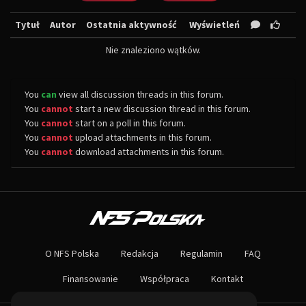
Tytuł
Autor
Ostatnia aktywność
Wyświetleń
Nie znaleziono wątków.
You
can
view all discussion threads in this forum.
You
cannot
start a new discussion thread in this forum.
You
cannot
start on a poll in this forum.
You
cannot
upload attachments in this forum.
You
cannot
download attachments in this forum.
O NAS
Największa społeczność Need for Speed w Polsce! Znajdziesz u nas rozb
O NFS Polska
Redakcja
Regulamin
FAQ
Nie czekaj dłużej - wstąp do naszej społeczności! Czekamy na ciebie!
Finansowanie
Współpraca
Kontakt