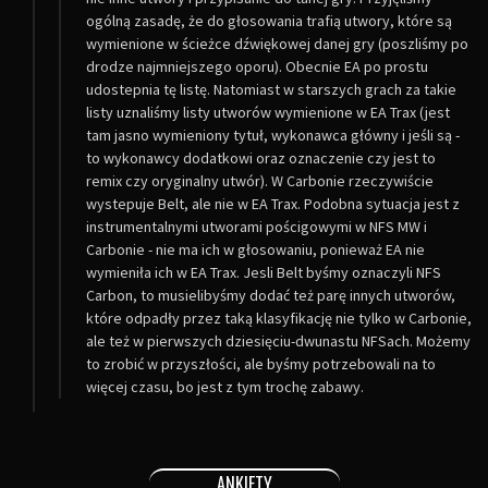
ogólną zasadę, że do głosowania trafią utwory, które są
wymienione w ścieżce dźwiękowej danej gry (poszliśmy po
drodze najmniejszego oporu). Obecnie EA po prostu
udostepnia tę listę. Natomiast w starszych grach za takie
listy uznaliśmy listy utworów wymienione w EA Trax (jest
tam jasno wymieniony tytuł, wykonawca główny i jeśli są -
to wykonawcy dodatkowi oraz oznaczenie czy jest to
remix czy oryginalny utwór). W Carbonie rzeczywiście
wystepuje Belt, ale nie w EA Trax. Podobna sytuacja jest z
instrumentalnymi utworami pościgowymi w NFS MW i
Carbonie - nie ma ich w głosowaniu, ponieważ EA nie
wymieniła ich w EA Trax. Jesli Belt byśmy oznaczyli NFS
Carbon, to musielibyśmy dodać też parę innych utworów,
które odpadły przez taką klasyfikację nie tylko w Carbonie,
ale też w pierwszych dziesięciu-dwunastu NFSach. Możemy
to zrobić w przyszłości, ale byśmy potrzebowali na to
więcej czasu, bo jest z tym trochę zabawy.
ANKIETY