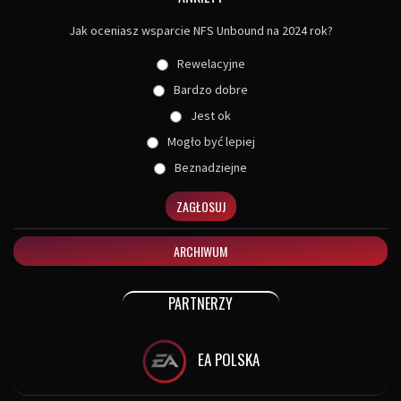
Jak oceniasz wsparcie NFS Unbound na 2024 rok?
Rewelacyjne
Bardzo dobre
Jest ok
Mogło być lepiej
Beznadziejne
ZAGŁOSUJ
ARCHIWUM
PARTNERZY
EA POLSKA