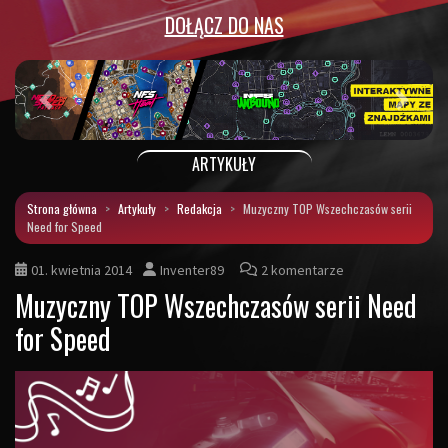
DOŁĄCZ DO NAS
Poprzedni
Następ
ARTYKUŁY
Strona główna
Artykuły
Redakcja
Muzyczny TOP Wszechczasów serii
Need for Speed
01. kwietnia 2014
Inventer89
2 komentarze
Muzyczny TOP Wszechczasów serii Need
for Speed