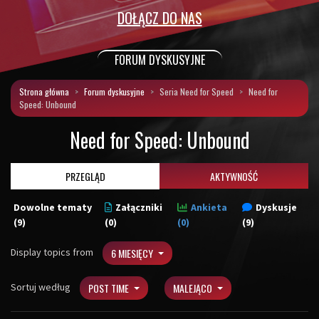
DOŁĄCZ DO NAS
FORUM DYSKUSYJNE
Strona główna
Forum dyskusyjne
Seria Need for Speed
Need for
Speed: Unbound
Need for Speed: Unbound
PRZEGLĄD
AKTYWNOŚĆ
Dowolne tematy
Załączniki
Ankieta
Dyskusje
(9)
(0)
(0)
(9)
Display topics from
6 MIESIĘCY
Sortuj według
POST TIME
MALEJĄCO