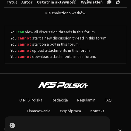
Tytuł
Autor
Ostatnia aktywność
Wyświetleń
Nie znaleziono wątków.
You
can
view all discussion threads in this forum.
You
cannot
start a new discussion thread in this forum.
You
cannot
start on a poll in this forum.
You
cannot
upload attachments in this forum.
You
cannot
download attachments in this forum.
O NAS
Największa społeczność Need for Speed w Polsce! Znajdziesz u nas rozb
O NFS Polska
Redakcja
Regulamin
FAQ
Nie czekaj dłużej - wstąp do naszej społeczności! Czekamy na ciebie!
Finansowanie
Współpraca
Kontakt
Powered by PHP-Fusion.