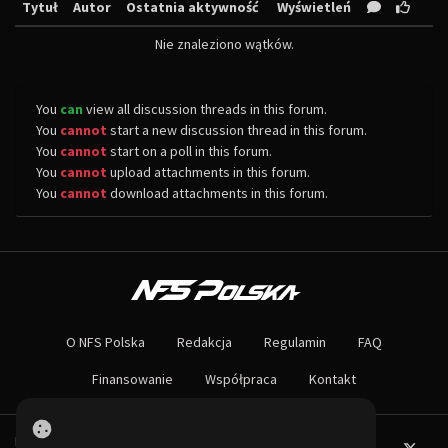
Tytuł
Autor
Ostatnia aktywność
Wyświetleń
Nie znaleziono wątków.
You
can
view all discussion threads in this forum.
You
cannot
start a new discussion thread in this forum.
You
cannot
start on a poll in this forum.
You
cannot
upload attachments in this forum.
You
cannot
download attachments in this forum.
O NAS
Największa społeczność Need for Speed w Polsce! Znajdziesz u nas rozb
O NFS Polska
Redakcja
Regulamin
FAQ
Nie czekaj dłużej - wstąp do naszej społeczności! Czekamy na ciebie!
Finansowanie
Współpraca
Kontakt
Powered by PHP-Fusion.