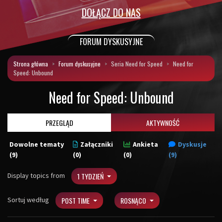
DOŁĄCZ DO NAS
FORUM DYSKUSYJNE
Strona główna
Forum dyskusyjne
Seria Need for Speed
Need for
Speed: Unbound
Need for Speed: Unbound
PRZEGLĄD
AKTYWNOŚĆ
Dowolne tematy
Załączniki
Ankieta
Dyskusje
(9)
(0)
(0)
(9)
Display topics from
1 TYDZIEŃ
Sortuj według
POST TIME
ROSNĄCO