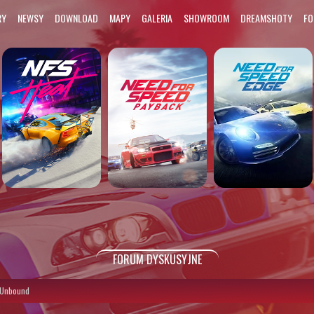
RY
NEWSY
DOWNLOAD
MAPY
GALERIA
SHOWROOM
DREAMSHOTY
F
FORUM DYSKUSYJNE
 Unbound