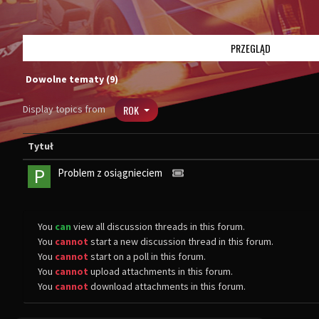
PRZEGLĄD
Dowolne tematy (9)
Display topics from
ROK
Tytuł
P
Problem z osiągnieciem
You
can
view all discussion threads in this forum.
You
cannot
start a new discussion thread in this forum.
You
cannot
start on a poll in this forum.
You
cannot
upload attachments in this forum.
You
cannot
download attachments in this forum.