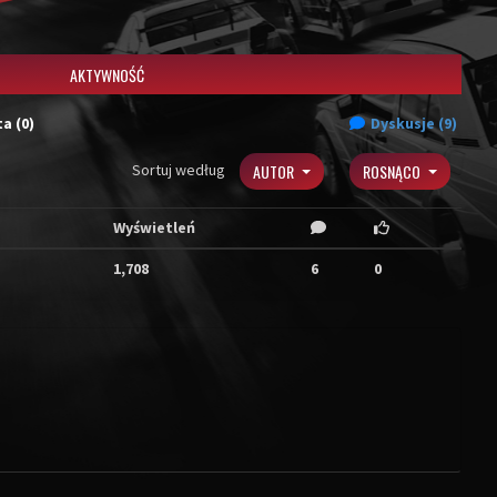
AKTYWNOŚĆ
a (0)
Dyskusje (9)
Sortuj według
AUTOR
ROSNĄCO
Wyświetleń
1,708
6
0