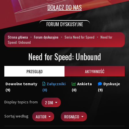
DOŁĄCZ DO NAS
FORUM DYSKUSYJNE
Strona główna
Forum dyskusyjne
Seria Need for Speed
Need for
Speed: Unbound
Need for Speed: Unbound
PRZEGLĄD
AKTYWNOŚĆ
Dowolne tematy
Załączniki
Ankieta
Dyskusje
(9)
(0)
(0)
(9)
Display topics from
2 DNI
Sortuj według
AUTOR
ROSNĄCO