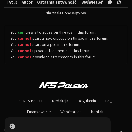
Tytuł
Autor
Ostatnia aktywność
Wyświetleń
Nie znaleziono wątków.
You
can
view all discussion threads in this forum.
You
cannot
start a new discussion thread in this forum.
You
cannot
start on a poll in this forum.
You
cannot
upload attachments in this forum.
You
cannot
download attachments in this forum.
O NAS
Największa społeczność Need for Speed w Polsce! Znajdziesz u nas rozb
O NFS Polska
Redakcja
Regulamin
FAQ
Nie czekaj dłużej - wstąp do naszej społeczności! Czekamy na ciebie!
Finansowanie
Współpraca
Kontakt
Powered by PHP-Fusion.