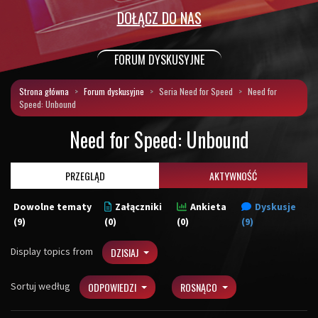
DOŁĄCZ DO NAS
FORUM DYSKUSYJNE
Strona główna
Forum dyskusyjne
Seria Need for Speed
Need for
Speed: Unbound
Need for Speed: Unbound
PRZEGLĄD
AKTYWNOŚĆ
Dowolne tematy
Załączniki
Ankieta
Dyskusje
(9)
(0)
(0)
(9)
Display topics from
DZISIAJ
Sortuj według
ODPOWIEDZI
ROSNĄCO