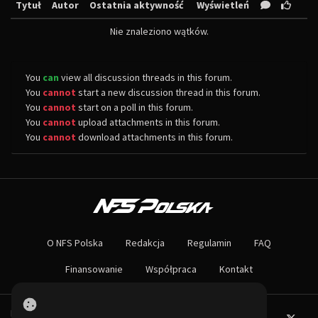
Tytuł
Autor
Ostatnia aktywność
Wyświetleń
Nie znaleziono wątków.
You
can
view all discussion threads in this forum.
You
cannot
start a new discussion thread in this forum.
You
cannot
start on a poll in this forum.
You
cannot
upload attachments in this forum.
You
cannot
download attachments in this forum.
O NAS
Największa społeczność Need for Speed w Polsce! Znajdziesz u nas rozb
O NFS Polska
Redakcja
Regulamin
FAQ
Nie czekaj dłużej - wstąp do naszej społeczności! Czekamy na ciebie!
Finansowanie
Współpraca
Kontakt
Powered by PHP-Fusion.