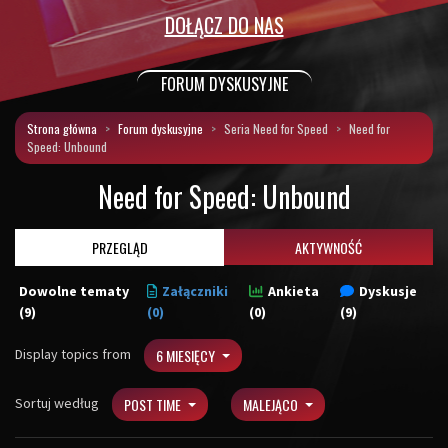
DOŁĄCZ DO NAS
FORUM DYSKUSYJNE
Strona główna
Forum dyskusyjne
Seria Need for Speed
Need for
Speed: Unbound
Need for Speed: Unbound
PRZEGLĄD
AKTYWNOŚĆ
Dowolne tematy
Załączniki
Ankieta
Dyskusje
(9)
(0)
(0)
(9)
Display topics from
6 MIESIĘCY
Sortuj według
POST TIME
MALEJĄCO