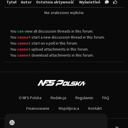
Tytuł
Autor
Ostatnia aktywność
Wyświetleń
Nie znaleziono wątków.
You
can
view all discussion threads in this forum.
You
cannot
start a new discussion thread in this forum.
You
cannot
start on a poll in this forum.
You
cannot
upload attachments in this forum.
You
cannot
download attachments in this forum.
O NAS
Największa społeczność Need for Speed w Polsce! Znajdziesz u nas rozb
O NFS Polska
Redakcja
Regulamin
FAQ
Nie czekaj dłużej - wstąp do naszej społeczności! Czekamy na ciebie!
Finansowanie
Współpraca
Kontakt
Powered by PHP-Fusion.