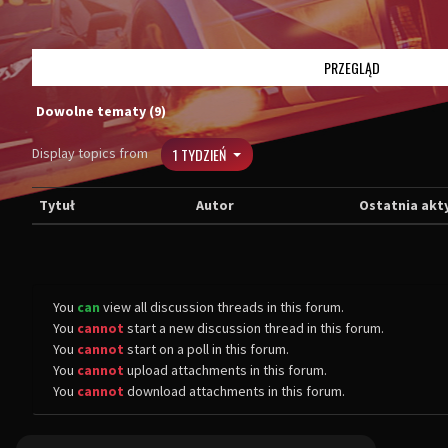
PRZEGLĄD
Dowolne tematy (9)
Display topics from
1 TYDZIEŃ
Tytuł
Autor
Ostatnia akt
You
can
view all discussion threads in this forum.
You
cannot
start a new discussion thread in this forum.
You
cannot
start on a poll in this forum.
You
cannot
upload attachments in this forum.
You
cannot
download attachments in this forum.