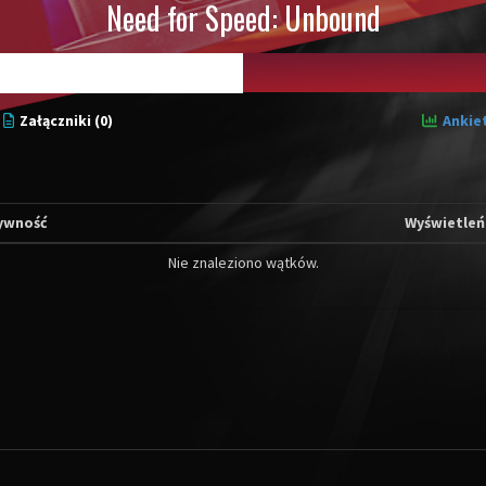
Need for Speed: Unbound
Załączniki (0)
Ankiet
ywność
Wyświetleń
Nie znaleziono wątków.