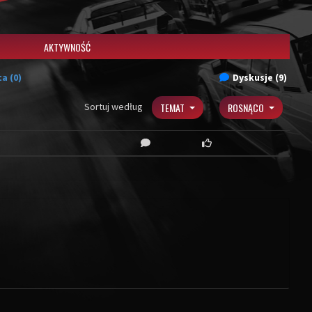
AKTYWNOŚĆ
a (0)
Dyskusje (9)
Sortuj według
TEMAT
ROSNĄCO