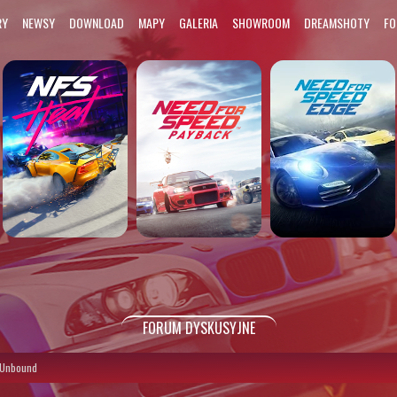
RY
NEWSY
DOWNLOAD
MAPY
GALERIA
SHOWROOM
DREAMSHOTY
F
FORUM DYSKUSYJNE
 Unbound