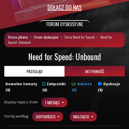
DOŁĄCZ DO NAS
FORUM DYSKUSYJNE
Strona główna
Forum dyskusyjne
Seria Need for Speed
Need for
Speed: Unbound
Need for Speed: Unbound
PRZEGLĄD
AKTYWNOŚĆ
Dowolne tematy
Załączniki
Ankieta
Dyskusje
(9)
(0)
(0)
(9)
Display topics from
1 MIESIĄC
Sortuj według
ODPOWIEDZI
MALEJĄCO