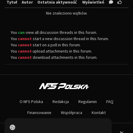
Tytuł
Autor
Ostatnia aktywność
Wyświetleń
Nie znaleziono wątków.
You
can
view all discussion threads in this forum.
You
cannot
start a new discussion thread in this forum.
You
cannot
start on a poll in this forum.
You
cannot
upload attachments in this forum.
You
cannot
download attachments in this forum.
O NAS
Największa społeczność Need for Speed w Polsce! Znajdziesz u nas rozb
O NFS Polska
Redakcja
Regulamin
FAQ
Nie czekaj dłużej - wstąp do naszej społeczności! Czekamy na ciebie!
Finansowanie
Współpraca
Kontakt
Powered by PHP-Fusion.