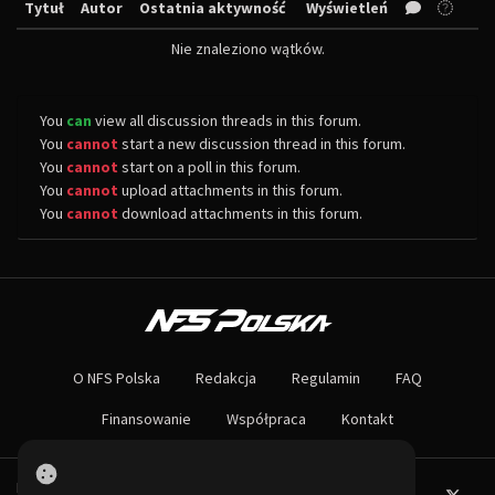
Tytuł
Autor
Ostatnia aktywność
Wyświetleń
Nie znaleziono wątków.
You
can
view all discussion threads in this forum.
You
cannot
start a new discussion thread in this forum.
You
cannot
start on a poll in this forum.
You
cannot
upload attachments in this forum.
You
cannot
download attachments in this forum.
O NAS
Największa społeczność Need for Speed w Polsce! Znajdziesz u nas rozb
O NFS Polska
Redakcja
Regulamin
FAQ
Nie czekaj dłużej - wstąp do naszej społeczności! Czekamy na ciebie!
Finansowanie
Współpraca
Kontakt
Powered by PHP-Fusion.