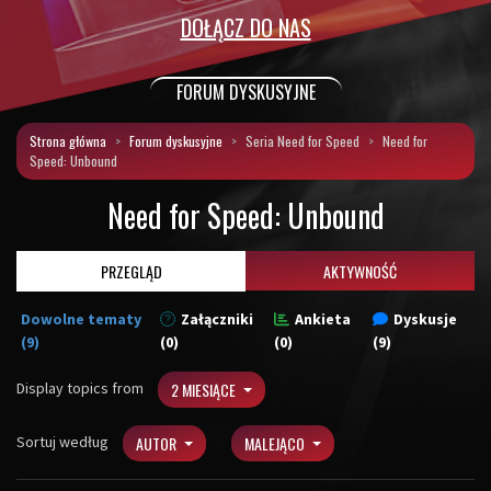
DOŁĄCZ DO NAS
FORUM DYSKUSYJNE
Strona główna
Forum dyskusyjne
Seria Need for Speed
Need for
Speed: Unbound
Need for Speed: Unbound
PRZEGLĄD
AKTYWNOŚĆ
Dowolne tematy
Załączniki
Ankieta
Dyskusje
(9)
(0)
(0)
(9)
Display topics from
2 MIESIĄCE
Sortuj według
AUTOR
MALEJĄCO