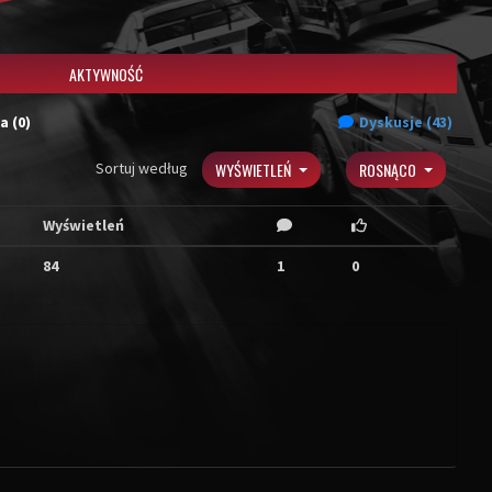
AKTYWNOŚĆ
a (0)
Dyskusje (43)
Sortuj według
WYŚWIETLEŃ
ROSNĄCO
Wyświetleń
84
1
0