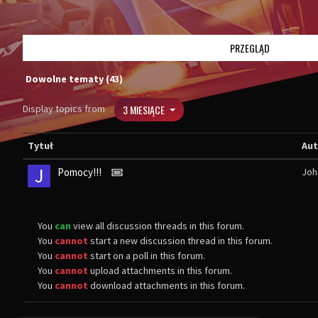
PRZEGLĄD
Dowolne tematy (43)
Display topics from
3 MIESIĄCE
Tytuł
Aut
J
Pomocy!!!
Joh
You
can
view all discussion threads in this forum.
You
cannot
start a new discussion thread in this forum.
You
cannot
start on a poll in this forum.
You
cannot
upload attachments in this forum.
You
cannot
download attachments in this forum.