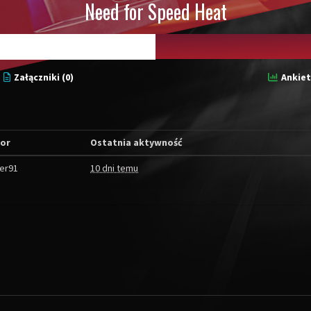
Need for Speed Heat
Załączniki (0)
Ankiet
or
Ostatnia aktywność
er91
10 dni temu