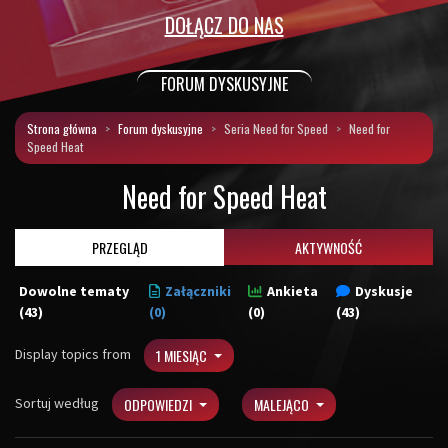
DOŁĄCZ DO NAS
FORUM DYSKUSYJNE
Strona główna
Forum dyskusyjne
Seria Need for Speed
Need for
Speed Heat
Need for Speed Heat
PRZEGLĄD
AKTYWNOŚĆ
Dowolne tematy
Załączniki
Ankieta
Dyskusje
(43)
(0)
(0)
(43)
Display topics from
1 MIESIĄC
Sortuj według
ODPOWIEDZI
MALEJĄCO