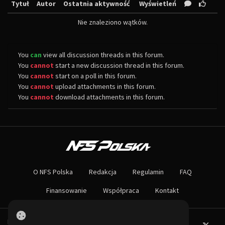
Tytuł
Autor
Ostatnia aktywność
Wyświetleń
Nie znaleziono wątków.
You
can
view all discussion threads in this forum.
You
cannot
start a new discussion thread in this forum.
You
cannot
start on a poll in this forum.
You
cannot
upload attachments in this forum.
You
cannot
download attachments in this forum.
O NAS
Największa społeczność Need for Speed w Polsce! Znajdziesz u nas rozb
O NFS Polska
Redakcja
Regulamin
FAQ
Nie czekaj dłużej - wstąp do naszej społeczności! Czekamy na ciebie!
Finansowanie
Współpraca
Kontakt
Powered by PHP-Fusion.