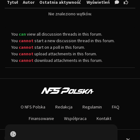
Tytuł
Autor
Ostatnia aktywność
Wyświetleń
Nie znaleziono wątków.
You
can
view all discussion threads in this forum.
You
cannot
start a new discussion thread in this forum.
You
cannot
start on a poll in this forum.
You
cannot
upload attachments in this forum.
You
cannot
download attachments in this forum.
O NAS
Największa społeczność Need for Speed w Polsce! Znajdziesz u nas rozb
O NFS Polska
Redakcja
Regulamin
FAQ
Nie czekaj dłużej - wstąp do naszej społeczności! Czekamy na ciebie!
Finansowanie
Współpraca
Kontakt
Powered by PHP-Fusion.