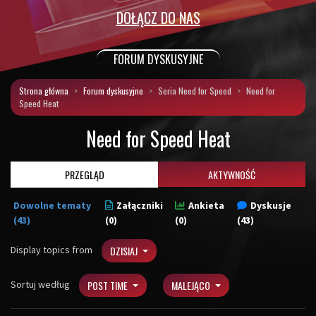
DOŁĄCZ DO NAS
FORUM DYSKUSYJNE
Strona główna
Forum dyskusyjne
Seria Need for Speed
Need for
Speed Heat
Need for Speed Heat
PRZEGLĄD
AKTYWNOŚĆ
Dowolne tematy
Załączniki
Ankieta
Dyskusje
(43)
(0)
(0)
(43)
Display topics from
DZISIAJ
Sortuj według
POST TIME
MALEJĄCO