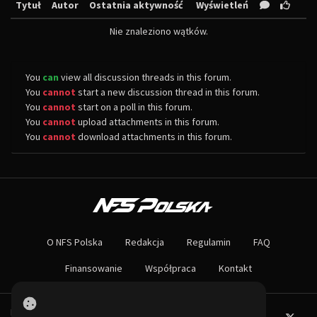
Tytuł
Autor
Ostatnia aktywność
Wyświetleń
Nie znaleziono wątków.
You
can
view all discussion threads in this forum.
You
cannot
start a new discussion thread in this forum.
You
cannot
start on a poll in this forum.
You
cannot
upload attachments in this forum.
You
cannot
download attachments in this forum.
O NAS
Największa społeczność Need for Speed w Polsce! Znajdziesz u nas rozb
O NFS Polska
Redakcja
Regulamin
FAQ
Nie czekaj dłużej - wstąp do naszej społeczności! Czekamy na ciebie!
Finansowanie
Współpraca
Kontakt
Powered by PHP-Fusion.