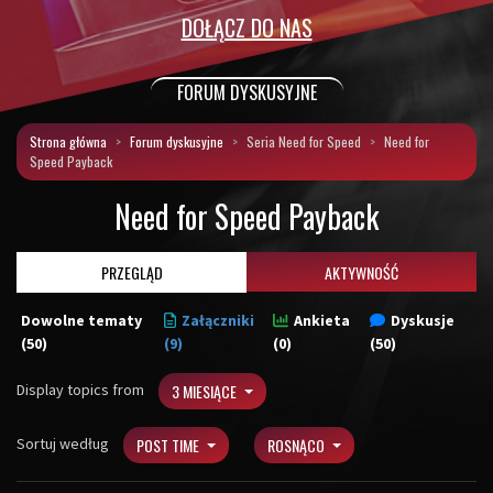
DOŁĄCZ DO NAS
FORUM DYSKUSYJNE
Strona główna
Forum dyskusyjne
Seria Need for Speed
Need for
Speed Payback
Need for Speed Payback
PRZEGLĄD
AKTYWNOŚĆ
Dowolne tematy
Załączniki
Ankieta
Dyskusje
(50)
(9)
(0)
(50)
Display topics from
3 MIESIĄCE
Sortuj według
POST TIME
ROSNĄCO