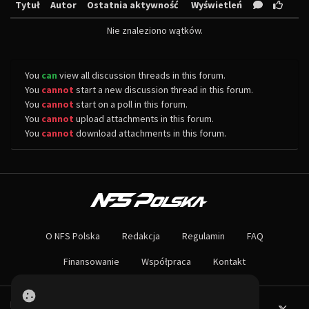
Tytuł
Autor
Ostatnia aktywność
Wyświetleń
Nie znaleziono wątków.
You
can
view all discussion threads in this forum.
You
cannot
start a new discussion thread in this forum.
You
cannot
start on a poll in this forum.
You
cannot
upload attachments in this forum.
You
cannot
download attachments in this forum.
O NAS
Największa społeczność Need for Speed w Polsce! Znajdziesz u nas rozb
O NFS Polska
Redakcja
Regulamin
FAQ
Nie czekaj dłużej - wstąp do naszej społeczności! Czekamy na ciebie!
Finansowanie
Współpraca
Kontakt
Powered by PHP-Fusion.