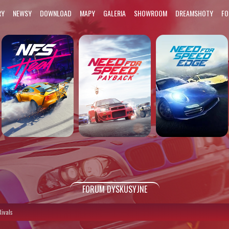
RY
NEWSY
DOWNLOAD
MAPY
GALERIA
SHOWROOM
DREAMSHOTY
F
FORUM DYSKUSYJNE
ivals