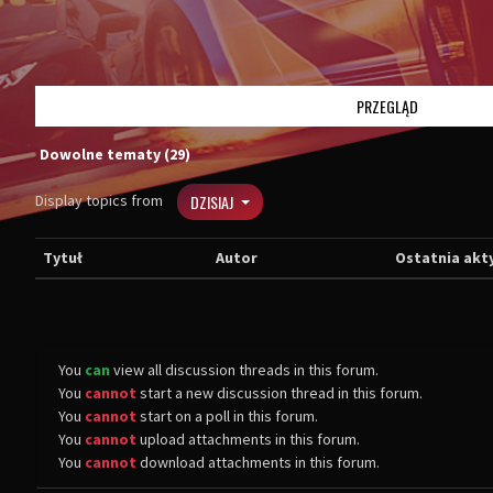
PRZEGLĄD
Dowolne tematy (29)
Display topics from
DZISIAJ
Tytuł
Autor
Ostatnia akt
You
can
view all discussion threads in this forum.
You
cannot
start a new discussion thread in this forum.
You
cannot
start on a poll in this forum.
You
cannot
upload attachments in this forum.
You
cannot
download attachments in this forum.