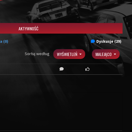
AKTYWNOŚĆ
a (0)
Dyskusje (29)
Sortuj według
WYŚWIETLEŃ
MALEJĄCO