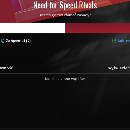
Need for Speed Rivals
Jesteś gotów złamać zasady?
Załączniki (2)
Ankiet
ywność
Wyświetleń
Nie znaleziono wątków.