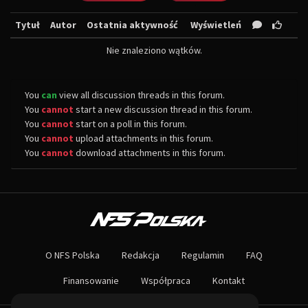
Tytuł
Autor
Ostatnia aktywność
Wyświetleń
Nie znaleziono wątków.
You
can
view all discussion threads in this forum.
You
cannot
start a new discussion thread in this forum.
You
cannot
start on a poll in this forum.
You
cannot
upload attachments in this forum.
You
cannot
download attachments in this forum.
O NAS
Największa społeczność Need for Speed w Polsce! Znajdziesz u nas rozb
O NFS Polska
Redakcja
Regulamin
FAQ
Nie czekaj dłużej - wstąp do naszej społeczności! Czekamy na ciebie!
Finansowanie
Współpraca
Kontakt