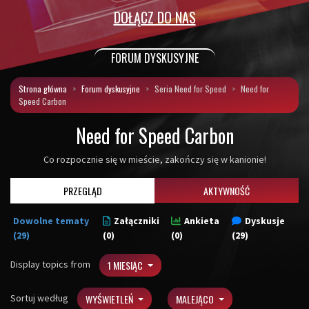
DOŁĄCZ DO NAS
FORUM DYSKUSYJNE
Strona główna
Forum dyskusyjne
Seria Need for Speed
Need for
Speed Carbon
Need for Speed Carbon
Co rozpocznie się w mieście, zakończy się w kanionie!
PRZEGLĄD
AKTYWNOŚĆ
Dowolne tematy
Załączniki
Ankieta
Dyskusje
(29)
(0)
(0)
(29)
Display topics from
1 MIESIĄC
Sortuj według
WYŚWIETLEŃ
MALEJĄCO